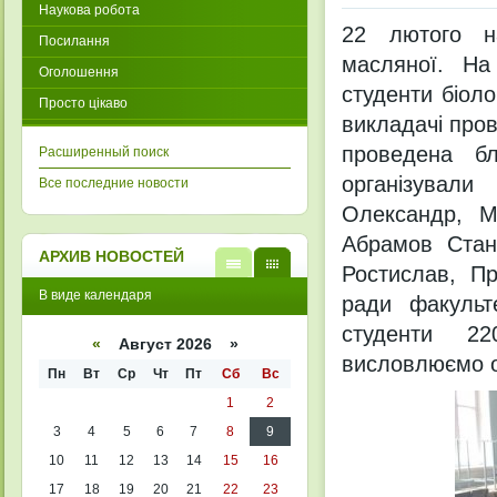
Наукова робота
22 лютого на
Посилання
масляної. На
Оголошення
студенти біоло
Просто цікаво
викладачі про
проведена бл
Расширенный поиск
організували
Все последние новости
Олександр, М
Абрамов Стані
АРХИВ НОВОСТЕЙ
Ростислав, Пр
В
В
В виде календаря
ради факульт
виде
виде
списк
кален
студенти 220
а
даря
«
Август 2026 »
висловлюємо о
Пн
Вт
Ср
Чт
Пт
Сб
Вс
1
2
3
4
5
6
7
8
9
10
11
12
13
14
15
16
17
18
19
20
21
22
23