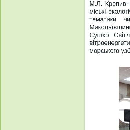
М.Л. Кропивн
міські еколо
тематики ч
Миколаївщини
Сушко Світл
вітроенергети
морського уз