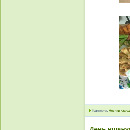
Категория:
Новини кафедр
День вшанув