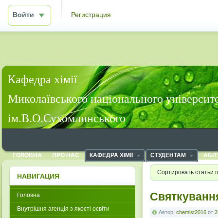
Войти
Регистрация
Кафедра хімії
Миколаївського національного університ
ім.В.О.Сухомлинського
ГОЛОВНА
ПРО НАС
КАФЕДРА ХІМІЇ
СТУДЕНТАМ
АБІТ
Сортировать статьи 
НАВИГАЦИЯ
Святкуванн
Головна
Внутрішня агенція з якості освіти
Автор:
chemist2016
от
2