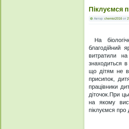
Піклуємся п
Автор:
chemist2016
от
2
На біологіч
благодійний я
витратили на
знаходиться в
що дітям не в
присипок, дит
працівники дит
діточок.При ць
на якому вис
піклуємся про 