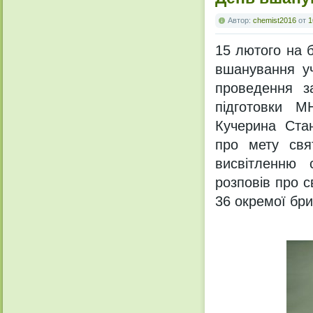
Автор:
chemist2016
от
1
15 лютого на б
вшанування уч
проведення з
підготовки М
Кучерина Стан
про мету свя
висвітленню 
розповів про с
36 окремої бри