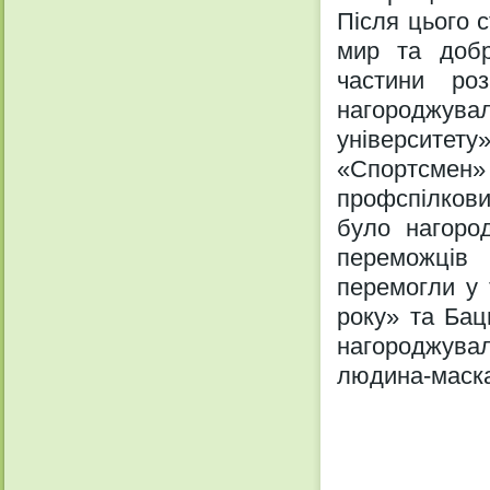
Після цього 
мир та добр
частини ро
нагороджува
університет
«Спортсмен
профспілкови
було нагоро
переможців 
перемогли у 
року» та Бац
нагороджувал
людина-маска 