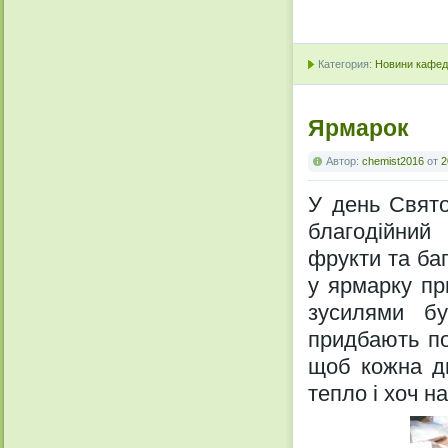
Категория:
Новини кафедр
Ярмарок
Автор:
chemist2016
от
2
У день Свято
благодійний 
фрукти та ба
у ярмарку пр
зусилями бу
придбають по
щоб кожна ди
тепло і хоч 