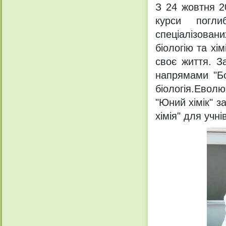
З 24 жовтня 2
курси погли
спеціалізова
біологію та хі
своє життя. З
напрямами "Бот
біологія.Еволю
"Юний хімік" з
хімія" для учнів