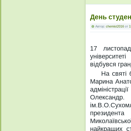
День студе
Автор:
chemist2016
от
1
17 листопа
університет
відбувся гра
На святі бу
Марина Анато
адміністраці
Олександр
ім.В.О.Сухом
президент
Миколаївсь
найкращих ст