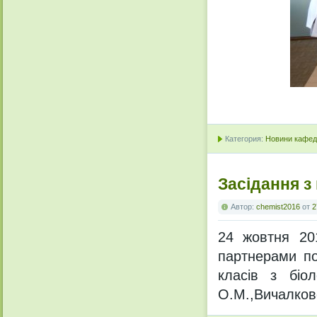
Категория:
Новини кафедр
Засідання з
Автор:
chemist2016
от
2
24 жовтня 20
партнерами по
класів з біол
О.М.,Вичалков