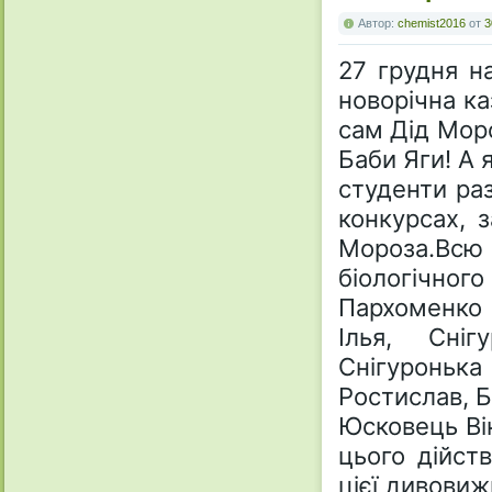
Автор:
chemist2016
от
3
27 грудня на
новорічна ка
сам Дід Моро
Баби Яги! А 
студенти раз
конкурсах, 
Мороза.Вс
біологічно
Пархоменко 
Ілья, Сні
Снігуронька
Ростислав, Б
Юсковець Вік
цього дійст
цієї дивовиж