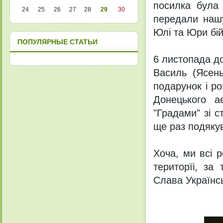
посилка була 
24
25
26
27
28
29
30
передали наш
Юлі та Юри бі
ПОПУЛЯРНЫЕ СТАТЬИ
6 листопада д
Василь (Ясень
подарунок і р
Донецького а
"Градами" зі с
ще раз подякув
Хоча, ми всі 
територїі, за
Слава Українс