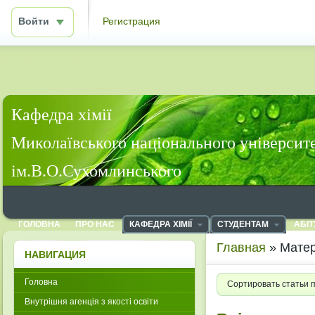
Войти
Регистрация
Кафедра хімії
Миколаївського національного університ
ім.В.О.Сухомлинського
ГОЛОВНА
ПРО НАС
КАФЕДРА ХІМІЇ
СТУДЕНТАМ
АБІТ
Главная
» Матер
НАВИГАЦИЯ
Головна
Сортировать статьи 
Внутрішня агенція з якості освіти