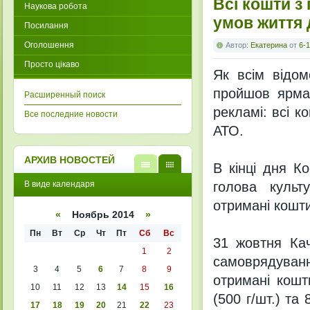
Всі кошти з
Наукова робота
умов життя 
Посилання
Оголошення
Автор:
Екатерина
от
6-1
Просто цікаво
Як всім відом
пройшов ярмар
Расширенный поиск
рекламі: всі к
Все последние новости
АТО.
АРХИВ НОВОСТЕЙ
В кінці дня К
В
В
В виде календаря
голова культ
виде
виде
списк
кален
отримані кошти
а
даря
«
Ноябрь 2014
»
Пн
Вт
Ср
Чт
Пт
Сб
Вс
31 жовтня Кач
1
2
самоврядуван
3
4
5
6
7
8
9
отримані кошт
10
11
12
13
14
15
16
(500 г/шт.) та
17
18
19
20
21
22
23