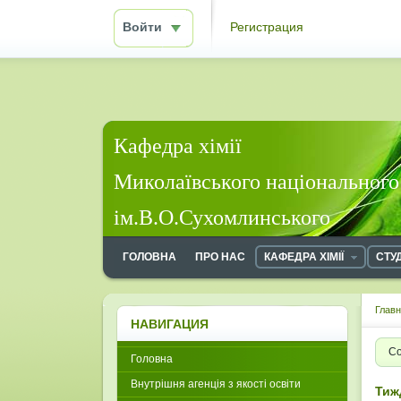
Войти
Регистрация
Кафедра хімії
Миколаївського національного
ім.В.О.Сухомлинського
ГОЛОВНА
ПРО НАС
КАФЕДРА ХІМІЇ
СТУ
Глав
НАВИГАЦИЯ
Со
Головна
Внутрішня агенція з якості освіти
Тиж