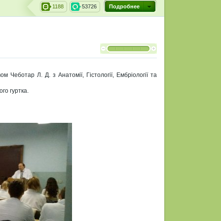
1188
53726
Подробнее
 Чеботар Л. Д. з Анатомії, Гістології, Ембріології та
ого гуртка.