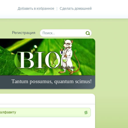
Добавить в избранное
Сделать домашней
|
Регистрация
Tantum possumus, quantum scimus!
алфавиту