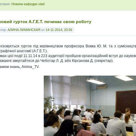
егория:
Новини кафедри хімії
ковий гурток А.Г.Е.Т. починає свою роботу
втор:
АЛИНА ЛИМАНСКАЯ
от
14-11-2014, 20:56
нізовується гурток під керівництвом професора Вовка Ю. М. та з сумісництвом
рафічної анатомії (А.Г.Е.Т.).
ках цієї події 11.11.14 в 223 аудиторії пройшов організаційний вступ до науков
бажаючі звертайтеся до Чеботар Л. Д. або Кірсанова Д. (секретар).
гажем знань, Anima_TV.