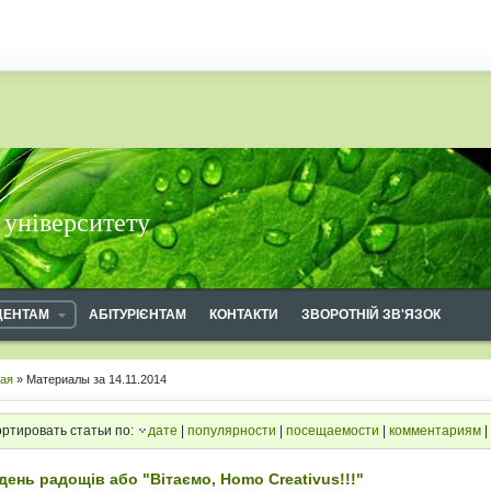
 університету
ДЕНТАМ
АБІТУРІЄНТАМ
КОНТАКТИ
ЗВОРОТНІЙ ЗВ'ЯЗОК
ная
» Материалы за 14.11.2014
ртировать статьи по:
дате
|
популярности
|
посещаемости
|
комментариям
|
день радощів або "Вітаємо, Homo Creativus!!!"