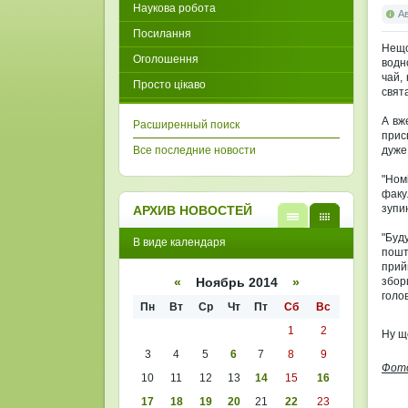
Наукова робота
А
Посилання
Нещо
Оголошення
водн
чай, 
Просто цікаво
свят
А вж
Расширенный поиск
прис
Все последние новости
дуже
"Ном
факу
зупи
АРХИВ НОВОСТЕЙ
В
В
"Буд
В виде календаря
виде
виде
пошт
списк
кален
прий
а
даря
збор
«
Ноябрь 2014
»
голо
Пн
Вт
Ср
Чт
Пт
Сб
Вс
1
2
Ну щ
3
4
5
6
7
8
9
Фот
10
11
12
13
14
15
16
17
18
19
20
21
22
23