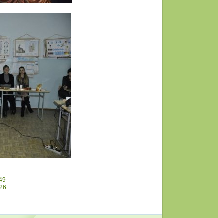
49
226