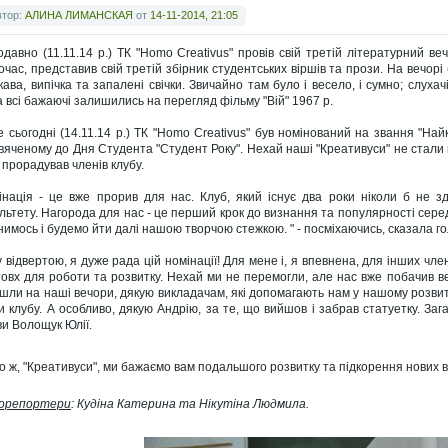
втор:
АЛИНА ЛИМАНСКАЯ
от
14-11-2014, 21:05
давно (11.11.14 р.) ТК "Homo Creativus" провів свій третій літературний веч
очас, представив свій третій збірник студентських віршів та прози. На вечорі
кава, випічка та запалені свічки. Звичайно там було і весело, і сумно; слухач
а всі бажаючі залишились на перегляд фільму "Вій" 1967 р.
е сьогодні (14.11.14 р.) ТК "Homo Creativus" був номінований на звання "На
вяченому до Дня Студента "Студент Року". Нехай наші "Креативуси" не стали 
 прорадував членів клубу.
інація - це вже прорив для нас. Клуб, який існує два роки ніколи б не зд
льтету. Нагорода для нас - це перший крок до визнання та популярності серед
нимось і будемо йти далі нашою творчою стежкою. " - посміхаючись, сказала го
у відвертою, я дуже рада цій номінації! Для мене і, я впевнена, для інших чле
овх для роботи та розвитку. Нехай ми не перемогли, але нас вже побачив вес
шли на наші вечори, дякую викладачам, які допомагають нам у нашому розвитк
и клубу. А особливо, дякую Андрію, за те, що вийшов і забрав статуетку. Заг
ви Волощук Юлії.
о ж, "Креативуси", ми бажаємо вам подальшого розвитку та підкорення нових в
орепортери
: Кудіна Катерина та Нікутіна Людмила.