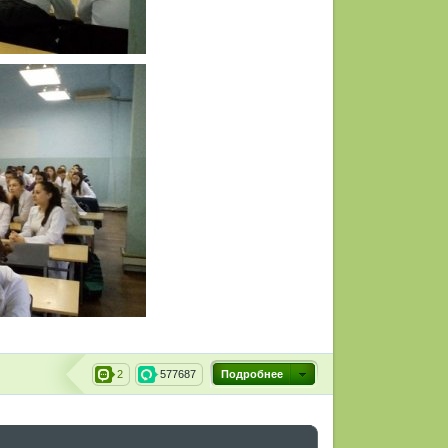
2
577687
Подробнее