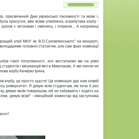
ір, присвячений Дню української писемності та мови і,
 була присутня, вже всіми улюблена, атрибутика клубу -
і разом з читачами і сміялись, і плакали... А наприкінці
йкращий клуб МНУ ім. В.О.Сухомлинського" на концерті,
володарями головної статуетки, але сам факт номінації
обув такої популярності, хоч виступаємо ми на рівні
 студентів і мешканців міста Миколаєва. А ми ніколи не
лова клубу Качирко Ірина.
нів клубу, це просто щастя! Ця номінація дає нам новий
ь університет. Я дякую всім студентам, які хоча б раз
у, дякую моїм товаришам, які не забувають і ходять на
алом, дякую всім!" - емоційний коментар від заступника
исот!