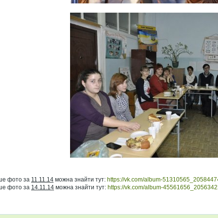
ше фото за
11.11.14
можна знайти тут:
https://vk.com/album-51310565_2058447
ше фото за
14.11.14
можна знайти тут:
https://vk.com/album-45561656_205634