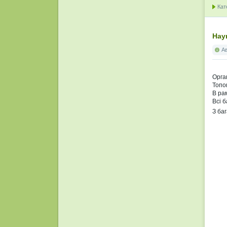
Кат
Нау
А
Орга
Топог
В рам
Всі 
З ба