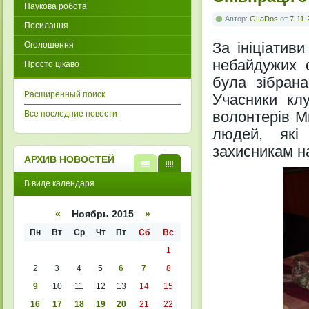
Наукова робота
Автор:
GLaDos
от
7-11-
Посилання
За ініціатив
Оголошення
небайдужих с
Просто цікаво
була зібрана
Расширенный поиск
Учасники кл
волонтерів М
Все последние новости
людей, які
захисникам н
АРХИВ НОВОСТЕЙ
В
В
В виде календаря
виде
виде
списк
кален
а
даря
«
Ноябрь 2015
»
Пн
Вт
Ср
Чт
Пт
Сб
Вс
1
2
3
4
5
6
7
8
9
10
11
12
13
14
15
16
17
18
19
20
21
22