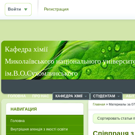
Войти
Регистрация
Кафедра хімії
Миколаївського національного університ
ім.В.О.Сухомлинського
ГОЛОВНА
ПРО НАС
КАФЕДРА ХІМІЇ
СТУДЕНТАМ
АБІТ
Главная
» Материалы за 07
НАВИГАЦИЯ
Сортировать статьи 
Головна
Внутрішня агенція з якості освіти
Співпраця 