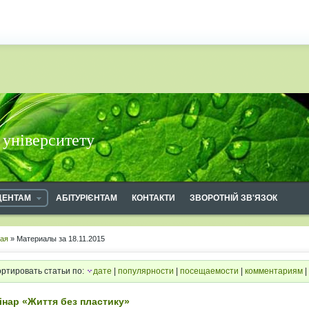
 університету
ДЕНТАМ
АБІТУРІЄНТАМ
КОНТАКТИ
ЗВОРОТНІЙ ЗВ'ЯЗОК
ная
» Материалы за 18.11.2015
ртировать статьи по:
дате
|
популярности
|
посещаемости
|
комментариям
|
інар «Життя без пластику»