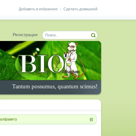
Добавить в избранное
Сделать домашней
|
Регистрация
Tantum possumus, quantum scimus!
алфавиту