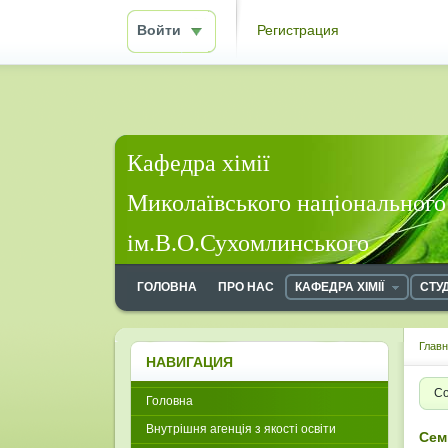
Войти
Регистрация
Кафедра хімії
Миколаївського національного
ім.В.О.Сухомлинського
ГОЛОВНА
ПРО НАС
КАФЕДРА ХІМІЇ
СТУ
Глав
НАВИГАЦИЯ
Со
Головна
Внутрішня агенція з якості освіти
Сем