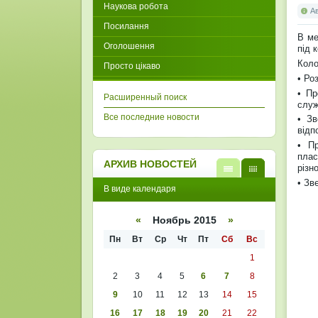
Наукова робота
А
Посилання
В ме
Оголошення
під 
Коло
Просто цікаво
• Ро
• Пр
Расширенный поиск
слу
Все последние новости
• Зв
відп
• Пр
плас
АРХИВ НОВОСТЕЙ
різн
В
В
• Зв
В виде календаря
виде
виде
списк
кален
а
даря
«
Ноябрь 2015
»
Пн
Вт
Ср
Чт
Пт
Сб
Вс
1
2
3
4
5
6
7
8
9
10
11
12
13
14
15
16
17
18
19
20
21
22