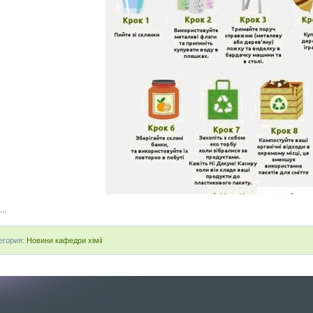
...
егория:
Новини кафедри хімії