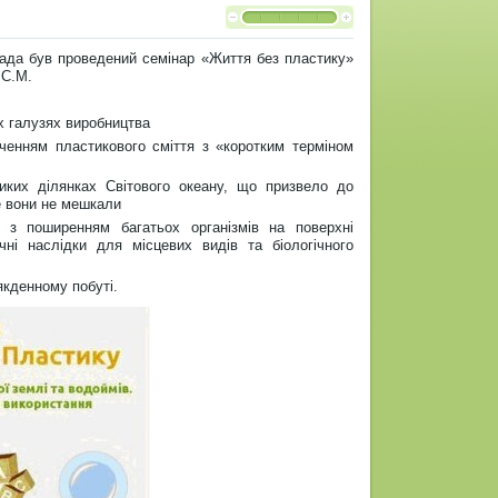
пада був проведений семінар «Життя без пластику»
ї С.М.
ох галузях виробництва
иченням пластикового сміття з «коротким терміном
иких ділянках Світового океану, що призвело до
ше вони не мешкали
 з поширенням багатьох організмів на поверхні
ні наслідки для місцевих видів та біологічного
якденному побуті.