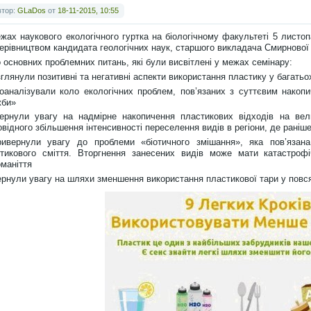
втор:
GLaDos
от
18-11-2015, 10:55
жах наукового екологічного гуртка на біологічному факультеті 5 листо
керівництвом кандидата геологічних наук, старшого викладача Смирново
 основних проблемних питань, які були висвітлені у межах семінару:
зглянули позитивні та негативні аспекти використання пластику у багать
оаналізували коло екологічних проблем, пов’язаних з суттєвим накоп
жби»
ернули увагу на надмірне накопичення пластикових відходів на вел
овідного збільшення інтенсивності переселення видів в регіони, де рані
ивернули увагу до проблеми «біотичного змішання», яка пов’язана
тикового сміття. Вторгнення занесених видів може мати катастрофіч
оманіття
ернули увагу на шляхи зменшення використання пластикової тари у повс