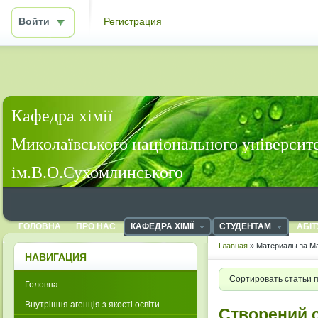
Войти
Регистрация
Кафедра хімії
Миколаївського національного університ
ім.В.О.Сухомлинського
ГОЛОВНА
ПРО НАС
КАФЕДРА ХІМІЇ
СТУДЕНТАМ
АБІТ
Главная
» Материалы за Ма
НАВИГАЦИЯ
Сортировать статьи 
Головна
Внутрішня агенція з якості освіти
Створений 