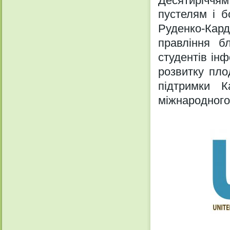
Десятирiччя
пустелям
i 
Руденко-Кар
правлiння б
студентiв iн
розвитку пло
пiдтримки К
мiжнародного