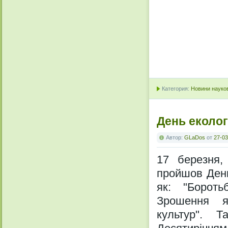
Категория:
Новини науков
День еколог
Автор:
GLaDos
от
27-03
17 березня, 
пройшов День
як: "Борот
Зрошення як
культур". 