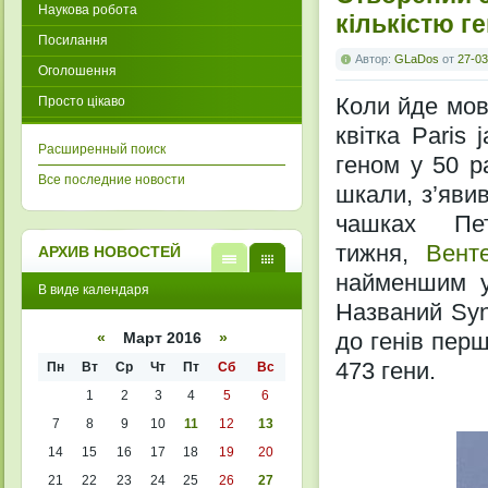
Наукова робота
кількістю ге
Посилання
Автор:
GLaDos
от
27-03
Оголошення
Коли йде мова
Просто цікаво
квітка Paris 
Расширенный поиск
геном у 50 р
Все последние новости
шкали, з’яви
чашках Пет
тижня,
Вен
АРХИВ НОВОСТЕЙ
найменшим у 
В
В
В виде календаря
виде
виде
Названий Syn
списк
кален
а
даря
до генів перш
«
Март 2016
»
473 гени.
Пн
Вт
Ср
Чт
Пт
Сб
Вс
1
2
3
4
5
6
7
8
9
10
11
12
13
14
15
16
17
18
19
20
21
22
23
24
25
26
27