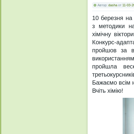
Автор:
dasha
от
11-03-2
10 березня на 
з методики на
хiмiчну вiктор
Конкурс-адапт
пройшов за в
використанням 
пройшла вес
третьокурсникiв
Бажаємо всiм н
Вчiть хiмiю!