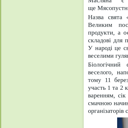
Масляна є
ще Мясопустн
Назва свята 
Великим пос
продукти, а о
складові для 
У народі це с
веселими гуля
Біологічний
веселого, на
тому 11 бере
участь 1 та 2 
варенням, сік 
смачною начин
організаторів 