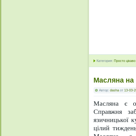
Категория:
Просто цікаво
Масляна на 
Автор:
dasha
от
13-03-2
Масляна
є од
Справжня заб
язичницької к
цілий тиждень