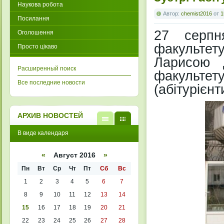
Наукова робота
Автор:
chemist2016
от
1
Посилання
27 серпн
Оголошення
факультету
Просто цікаво
Ларисою 
Расширенный поиск
факультету
Все последние новости
(абітурієнт
АРХИВ НОВОСТЕЙ
В
В
В виде календаря
виде
виде
списк
кален
а
даря
«
Август 2016
»
Пн
Вт
Ср
Чт
Пт
Сб
Вс
1
2
3
4
5
6
7
8
9
10
11
12
13
14
15
16
17
18
19
20
21
22
23
24
25
26
27
28