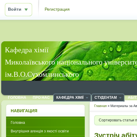
Войти
Регистрация
Кафедра хімії
Миколаївського національного університ
ім.В.О.Сухомлинського
ГОЛОВНА
ПРО НАС
КАФЕДРА ХІМІЇ
СТУДЕНТАМ
АБІТ
Главная
» Материалы за Ав
НАВИГАЦИЯ
Сортировать статьи 
Головна
Внутрішня агенція з якості освіти
Зустріч абіт