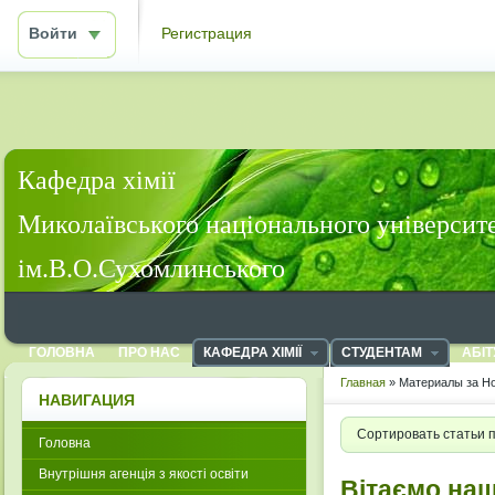
Войти
Регистрация
Кафедра хімії
Миколаївського національного університ
ім.В.О.Сухомлинського
ГОЛОВНА
ПРО НАС
КАФЕДРА ХІМІЇ
СТУДЕНТАМ
АБІТ
Главная
» Материалы за Но
НАВИГАЦИЯ
Сортировать статьи 
Головна
Внутрішня агенція з якості освіти
Вітаємо на