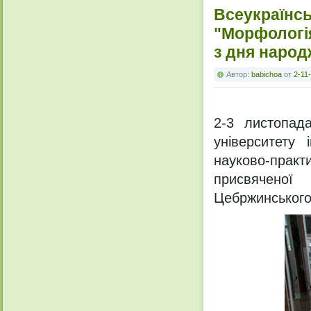
Всеукраїнсь
"Морфологія
з дня народ
Автор:
babichoa
от
2-11
2-3 листопад
університету
науково-прак
присвячено
Цебржинського 