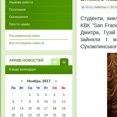
Наукова робота
Автор:
babichoa
от
30-1
Посилання
Оголошення
Студенти, вик
Просто цікаво
КВК "San Franc
Дмитра, Гузій
Расширенный поиск
зайняли І м
Все последние новости
Сухомлинського
АРХИВ НОВОСТЕЙ
В
В
В виде календаря
виде
виде
списк
кален
а
даря
«
Ноябрь 2017
»
Пн
Вт
Ср
Чт
Пт
Сб
Вс
1
2
3
4
5
6
7
8
9
10
11
12
13
14
15
16
17
18
19
20
21
22
23
24
25
26