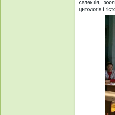
селекція, зоол
цитологія і гіс