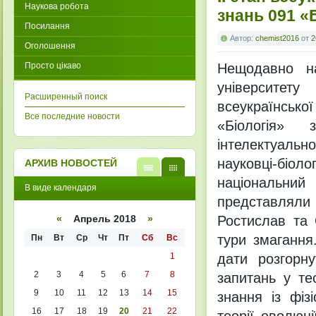
Наукова робота
знань 091 «Б
Посилання
Автор:
chemist2016
от
2
Оголошення
Просто цікаво
Нещодавно на
університет
Расширенный поиск
всеукраїнськ
Все последние новости
«Біологія» 
інтелектуальн
науковці-біол
АРХИВ НОВОСТЕЙ
національний
В
В
В виде календаря
виде
виде
представляли 
списк
кален
а
даря
Ростислав та 
«
Апрель 2018
»
тури змагання
Пн
Вт
Ср
Чт
Пт
Сб
Вс
1
дати розгорну
2
3
4
5
6
7
8
запитань у те
9
10
11
12
13
14
15
знання із фізі
16
17
18
19
20
21
22