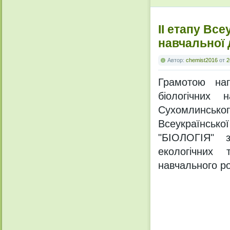
ІІ етапу Все
навчальної 
Автор:
chemist2016
от
2
Грамотою наг
біологічних
Сухомлинськ
Всеукраїнсько
"БІОЛОГІЯ" з
екологічних 
навчального ро