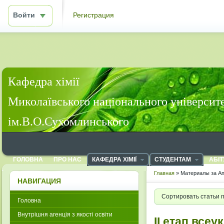
Войти
Регистрация
Кафедра хімії
Миколаївського національного університ
ім.В.О.Сухомлинського
ГОЛОВНА
ПРО НАС
КАФЕДРА ХІМІЇ
СТУДЕНТАМ
АБІТ
Главная
» Материалы за Ап
НАВИГАЦИЯ
Сортировать статьи 
Головна
Внутрішня агенція з якості освіти
ІІ етап всеу