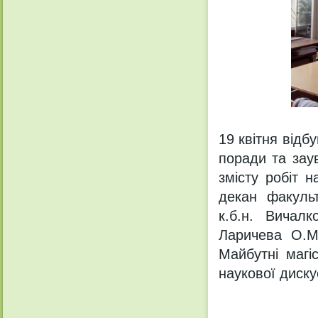
19 квітня відб
поради та зау
змісту робіт н
декан факульт
к.б.н. Вичалк
Ларичева О.М.
Майбутні магі
наукової дискус