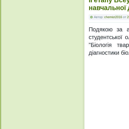
навчальної 
Автор:
chemist2016
от
2
Подякою за ак
студентської о
"Біологія тв
діагностики бі