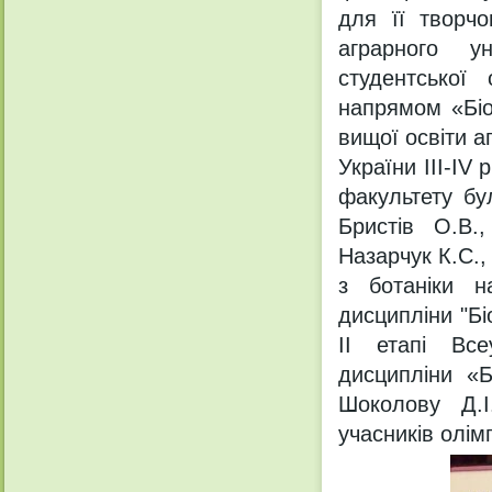
для її творчо
аграрного ун
студентської
напрямом «Біо
вищої освіти а
України III-IV 
факультету бу
Бристів О.В.
Назарчук К.С.,
з ботаніки н
дисципліни "Бі
ІІ етапі Все
дисципліни «Б
Шоколову Д.І
учасників олім