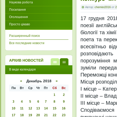
Наукова робота
Автор:
chemist2016
от
2
Посилання
Оголошення
17 грудня 201
Просто цікаво
поезії англійс
біології та хі
Расширенный поиск
поета та пере
Все последние новости
всесвітньо ві
розповідають
порозуміння м
АРХИВ НОВОСТЕЙ
зуміли переда
В
В
В виде календаря
виде
виде
Переможці конк
списк
кален
а
даря
Місця розподі
«
Декабрь 2018
»
І місце – Катер
Пн
Вт
Ср
Чт
Пт
Сб
Вс
1
2
ІІ місце – Вла
3
4
5
6
7
8
9
ІІІ місце – Ма
10
11
12
13
14
15
16
Сподіваємося
17
18
19
20
21
22
23