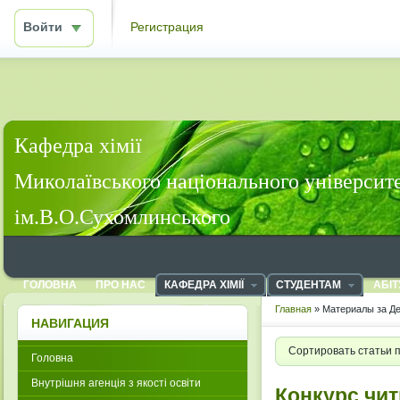
Войти
Регистрация
Кафедра хімії
Миколаївського національного університ
ім.В.О.Сухомлинського
ГОЛОВНА
ПРО НАС
КАФЕДРА ХІМІЇ
СТУДЕНТАМ
АБІТ
Главная
» Материалы за Де
НАВИГАЦИЯ
Сортировать статьи 
Головна
Внутрішня агенція з якості освіти
Конкурс чит