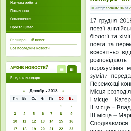
Наукова робота
Автор:
chemist2016
от
2
Посилання
Оголошення
17 грудня 201
Просто цікаво
поезії англійс
біології та хі
Расширенный поиск
поета та пере
Все последние новости
всесвітньо ві
розповідають
порозуміння м
АРХИВ НОВОСТЕЙ
зуміли переда
В
В
В виде календаря
виде
виде
Переможці конк
списк
кален
а
даря
Місця розподі
«
Декабрь 2018
»
І місце – Катер
Пн
Вт
Ср
Чт
Пт
Сб
Вс
1
2
ІІ місце – Вла
3
4
5
6
7
8
9
ІІІ місце – Ма
10
11
12
13
14
15
16
Сподіваємося
17
18
19
20
21
22
23