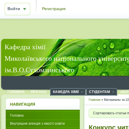
Войти
Регистрация
Кафедра хімії
Миколаївського національного університ
ім.В.О.Сухомлинського
ГОЛОВНА
ПРО НАС
КАФЕДРА ХІМІЇ
СТУДЕНТАМ
АБІТ
Главная
» Материалы за 22
НАВИГАЦИЯ
Сортировать статьи 
Головна
Внутрішня агенція з якості освіти
Конкурс чит