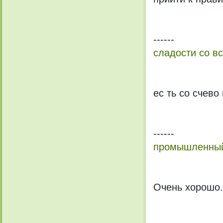
------
сладости со вс
ес ть со счево
------
промышленный
Очень хорошо.