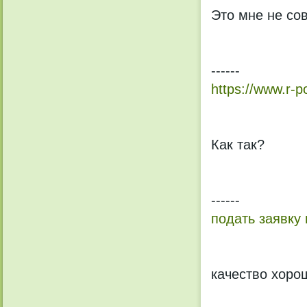
Это мне не со
------
https://www.r-po
Как так?
------
подать заявку
качество хоро