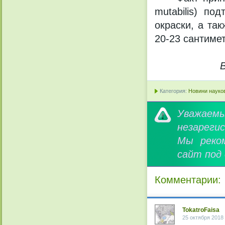
mutabilis) п
окраски, а та
20-23 сантиме
Категория:
Новини науков
Уважае
незареги
Мы реко
сайт под
Комментарии:
TokatroFaisa
25 октября 2018