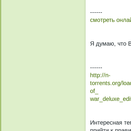
------
смотреть онла
Я думаю, что 
------
http://n-
torrents.org/l
of_
war_deluxe_edit
Интересная те
прийти к прави