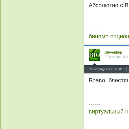
Абсолютно с В
------
биномо опцион
Stevenbup
27 декабря 2018
^
Регистрация: 27.12.2018
Браво, блестя
------
виртуальный н