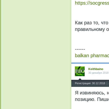
https://socgres
Как раз то, чт
правильному о
------
balkan pharmac
Keithbaino
30 декабря 2018
^
Регистрация: 30.12.2018
Я извиняюсь, 
позицию. Пиши