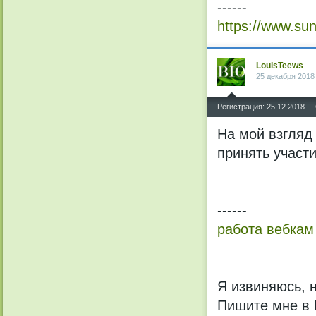
------
https://www.su
LouisTeews
25 декабря 2018
^
Регистрация: 25.12.2018
На мой взгляд
принять участ
------
работа вебкам
Я извиняюсь, 
Пишите мне в