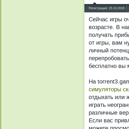
^
Регистрация: 25.10.2018
Сейчас игры о
возрасте. В н
получать приб
от игры, вам н
личный потенц
перепробовать
бесплатно вы м
На torrent3.g
симуляторы ск
отдыхать или 
играть неогран
различные верс
Если вас прив
можете просмо