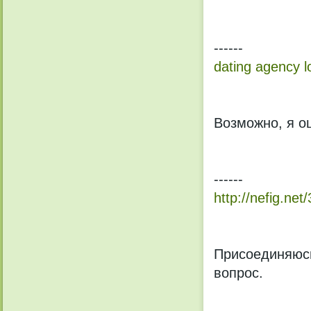
------
dating agency l
Возможно, я о
------
http://nefig.ne
Присоединяюсь
вопрос.