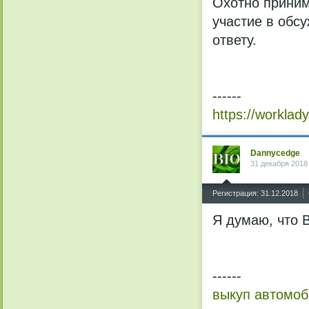
Охотно приним
участие в обс
ответу.
------
https://worklady
Dannycedge
31 декабря 2018
^
Регистрация: 31.12.2018
Я думаю, что 
------
выкуп автомо