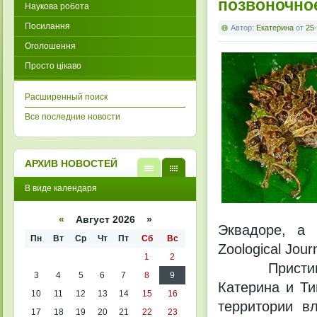
позвоночно
Наукова робота
Посилання
Автор:
Екатерина
от
25-
Оголошення
Просто цікаво
Расширенный поиск
Все последние новости
АРХИВ НОВОСТЕЙ
В
В
В виде календаря
виде
виде
списк
кален
а
даря
«
Август 2026 »
Эквадоре, а 
Пн
Вт
Ср
Чт
Пт
Сб
Вс
Zoological Jour
1
2
Пристимантис
3
4
5
6
7
8
9
Катерина и Ти
10
11
12
13
14
15
16
территории в
17
18
19
20
21
22
23