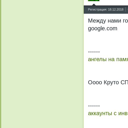
^
Регистрация: 18.12.2018
Между нами го
google.com
------
ангелы на пам
Оооо Круто С
------
аккаунты с ин