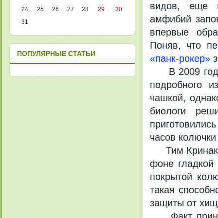
видов, еще н
24
25
26
27
28
29
30
амфибий запов
31
впервые обра
Поняв, что п
ПОПУЛЯРНЫЕ СТАТЬИ
«панк-рокер»
з
В 2009 году 
подробного и
чашкой, однак
биологи реш
приготовились
часов колючки
Тим Кринак п
фоне гладкой 
покрытой колю
такая способн
защиты от хищ
Факт принадл