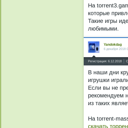
На torrent3.g
которые привл
Такие игры ид
любимыми.
Yandokdag
6 декабря 2018 
^
Регистрация: 6.12.2018
С
В наши дни кр
игрушки играл
Если вы не пре
рекомендуем н
из таких являе
На torrent-mas
скачать торре