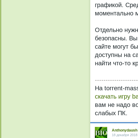
графикой. Сре
моментально м
Отдельно нужн
безопасны. Вы
сайте могут бы
доступны на с
найти что-то к
--------------------
На torrent-mas
скачать игру b
вам не надо в
слабых ПК.
Anthonydaush
18 декабря 2018