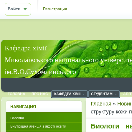
Войти
Регистрация
Кафедра хімії
Миколаївського національного університ
ім.В.О.Сухомлинського
ГОЛОВНА
ПРО НАС
КАФЕДРА ХІМІЇ
СТУДЕНТАМ
АБІТ
Главная
»
Новин
НАВИГАЦИЯ
структуру кожи 
Головна
Биологи н
Внутрішня агенція з якості освіти