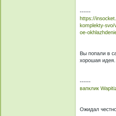
------
https://insocke
komplekty-svo/
oe-okhlazhdenie
Вы попали в са
хорошая идея.
------
вапклик Wapiti
Ожидал честно