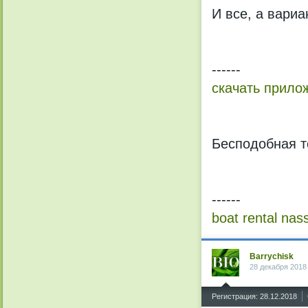
И все, а вари
------
скачать прилож
Бесподобная т
------
boat rental na
Barrychisk
28 декабря 2018
^
Регистрация: 28.12.2018