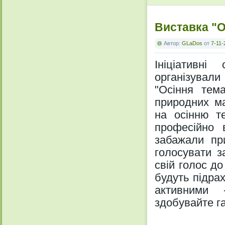
Виставка "О
Автор:
GLaDos
от
7-11-
Ініціативні
організували
"Осіння тема
природних ма
на осінню те
професійно в
забажали пр
голосувати з
свій голос до
будуть підрах
активними 
здобувайте г