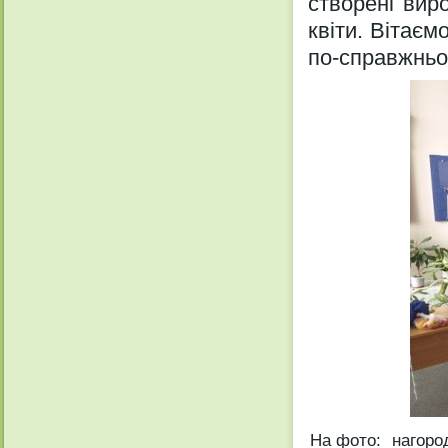
створені виро
квіти. Вітає
по-справжньо
На фото:
нагород