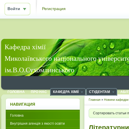
Войти
Регистрация
Кафедра хімії
Миколаївського національного університ
ім.В.О.Сухомлинського
ГОЛОВНА
ПРО НАС
КАФЕДРА ХІМІЇ
СТУДЕНТАМ
АБІТ
Главная
»
Новини кафедри 
НАВИГАЦИЯ
Сортировать статьи 
Головна
Внутрішня агенція з якості освіти
Літературни