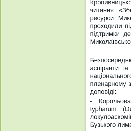
Кропивницько
читання «Зб
ресурси Мик
проходили пі
підтримки де
Миколаївської
Безпосередн
аспіранти та
національног
пленарному з
доповіді:
- Корольова
typharum (
локулоаско
Бузького лим