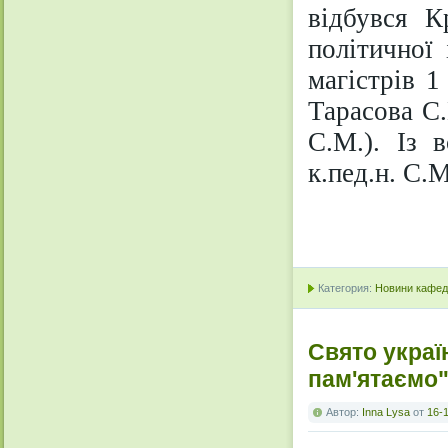
відбувся К
політичної
магістрів 1
Тарасова С.
С.М.). Із 
к.пед.н. С.М
Категория:
Новини кафедр
Свято украї
пам'ятаємо
Автор:
Inna Lysa
от
16-1