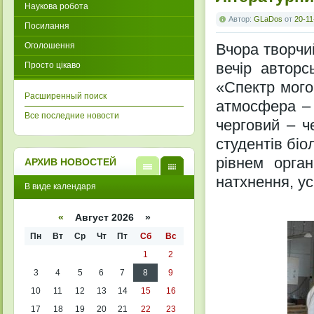
Наукова робота
Автор:
GLaDos
от
20-11
Посилання
Оголошення
Вчора творчи
вечір авторс
Просто цікаво
«Спектр мого
Расширенный поиск
атмосфера – 
Все последние новости
черговий – ч
студентів біо
рівнем орга
АРХИВ НОВОСТЕЙ
натхнення, усп
В
В
В виде календаря
виде
виде
списк
кален
а
даря
«
Август 2026 »
Пн
Вт
Ср
Чт
Пт
Сб
Вс
1
2
3
4
5
6
7
8
9
10
11
12
13
14
15
16
17
18
19
20
21
22
23