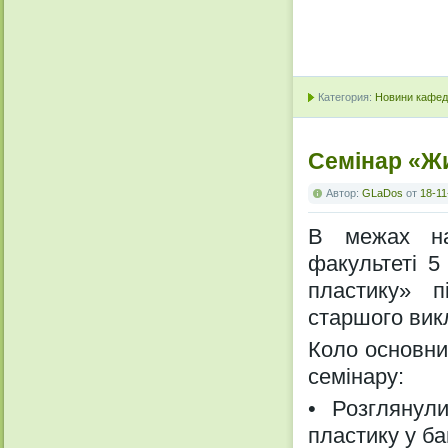
Категория:
Новини кафедр
Семінар «Жи
Автор:
GLaDos
от
18-11
В межах нау
факультеті 5
пластику» п
старшого вик
Коло основни
семінару:
• Розглянули
пластику у б