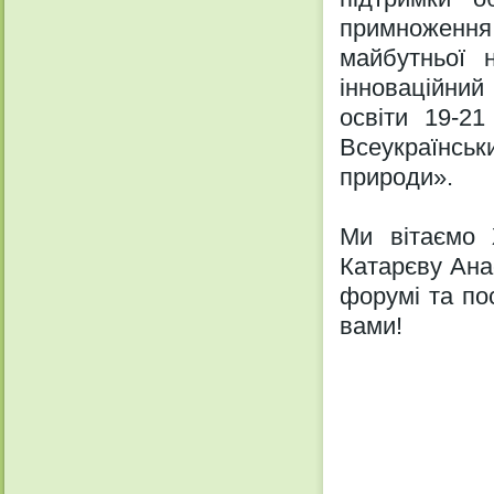
примноження 
майбутньої 
інноваційний
освіти 19-2
Всеукраїнськи
природи».
Ми вітаємо 
Катарєву Ана
форумі та пос
вами!