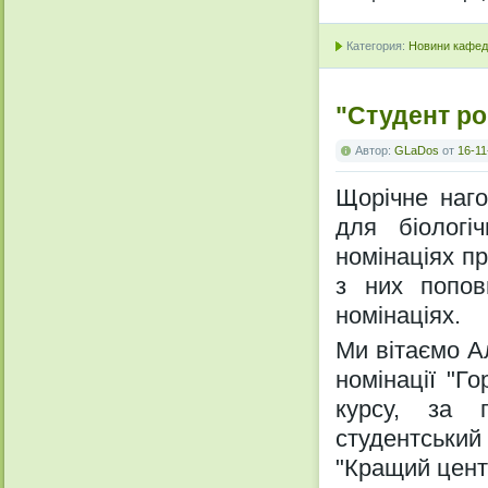
Категория:
Новини кафедр
"Студент ро
Автор:
GLaDos
от
16-11
Щорічне наго
для біологі
номінаціях пр
з них попов
номінаціях.
Ми вітаємо Ал
номінації "Го
курсу, за 
студентський
"Кращий цент