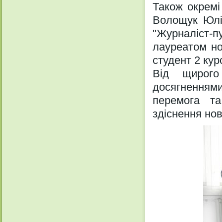
Також окремі
Волощук Юлія
"Журналіст-п
лауреатом но
студент 2 курс
Від щирого
досягненнями
перемога т
здіснення нов