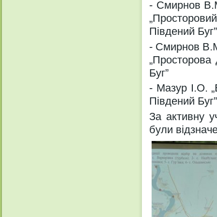
- Смирнов В.
„Просторови
Південий Буг”
- Смирнов В.
„Просторова 
Буг”
- Мазур І.О. 
Південий Буг”
За активну у
були відзначе