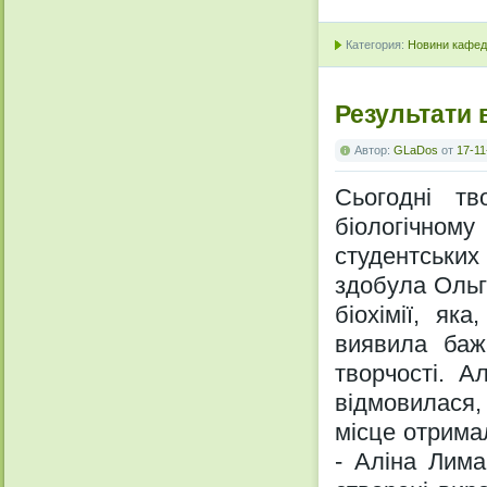
Категория:
Новини кафедр
Результати 
Автор:
GLaDos
от
17-11
Сьогодні тв
біологічном
студентських
здобула Ольг
біохімії, як
виявила баж
творчості. А
відмовилася
місце отрима
- Аліна Лима