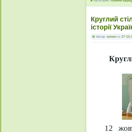
Категория:
Новини кафедр
Круглий сті
історії Укра
Автор:
semen
от
27-10-
Кругл
12 жов