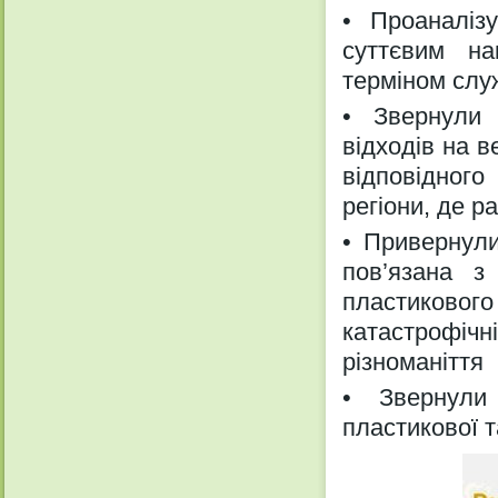
• Проаналіз
суттєвим на
терміном сл
• Звернули 
відходів на в
відповідного
регіони, де 
• Привернули
пов’язана з
пластикового
катастрофічн
різноманіття
• Звернули
пластикової т