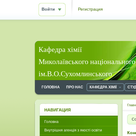
Войти
Регистрация
Кафедра хімії
Миколаївського національного
ім.В.О.Сухомлинського
ГОЛОВНА
ПРО НАС
КАФЕДРА ХІМІЇ
СТУ
Глав
НАВИГАЦИЯ
Со
Головна
Внутрішня агенція з якості освіти
Кон