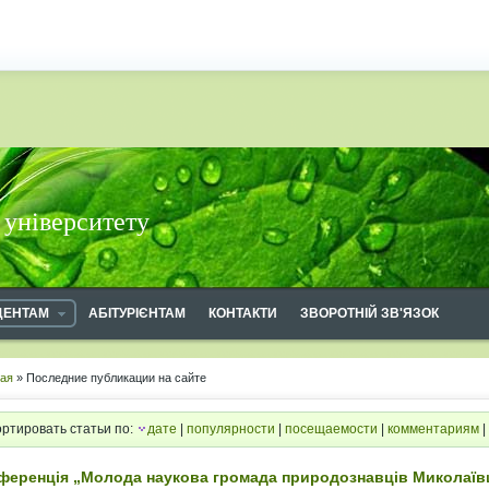
 університету
ДЕНТАМ
АБІТУРІЄНТАМ
КОНТАКТИ
ЗВОРОТНІЙ ЗВ'ЯЗОК
ная
» Последние публикации на сайте
ртировать статьи по:
дате
|
популярности
|
посещаемости
|
комментариям
|
ференція „Молода наукова громада природознавців Миколаї