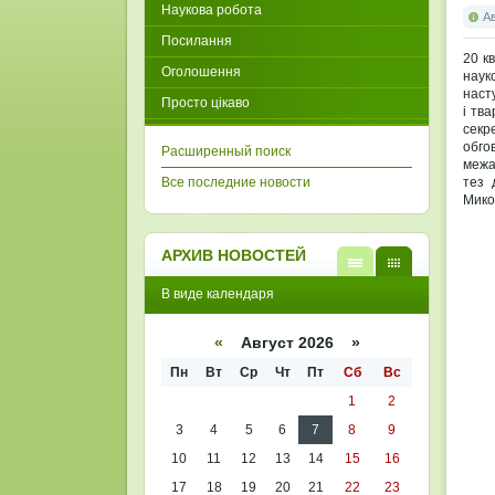
Наукова робота
А
Посилання
20 к
Оголошення
наук
наст
Просто цікаво
і тв
секр
обго
Расширенный поиск
межа
Все последние новости
тез 
Микол
АРХИВ НОВОСТЕЙ
В
В
В виде календаря
виде
виде
списк
кален
а
даря
«
Август 2026 »
Пн
Вт
Ср
Чт
Пт
Сб
Вс
1
2
3
4
5
6
7
8
9
10
11
12
13
14
15
16
17
18
19
20
21
22
23