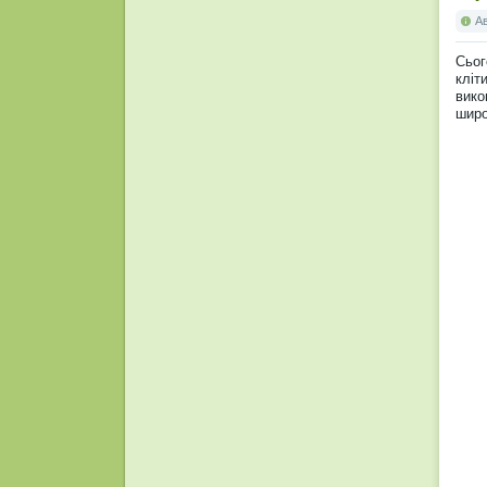
А
Сьог
кліт
вико
широ