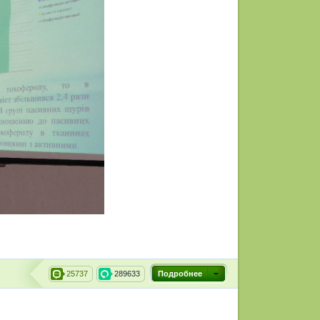
25737
289633
Подробнее