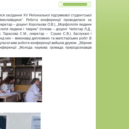
ися засідання XV Регіональної підсумкової студентської
Миколаївщини”. Робота конференції проводилася за
 секретар – доцент Корольова О.В.), „Морфологія людини
ологія людини і тварин” (голова – доцент Чеботар Л.Д.,
.н. Тарасова С.М., секретар – Сушко С.В.). Заслухані і
ед них – виконавці дипломних та магістерських робіт. В
зультатами роботи конференції вийшов друком „Збірник
конференції „Молода наукова громада природознавців