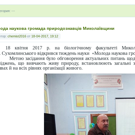
егория: ---
ода наукова громада природознавців Миколаївщини
втор:
chemist2016
от
18-04-2017, 19:12
18 квітня 2017 р. на біологічному факультеті Микола
. Сухомлинського відкрився тиждень науки «Молода наукова гр
Метою засідання було обговорення актуальних питань щод
ліджень, що вивчають живу природу, встановлюють загальні з
вах й на всіх рівнях організації живого.