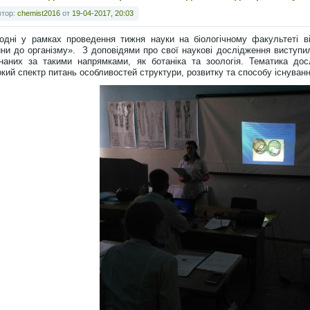
втор:
chemist2016
от
19-04-2017, 20:03
одні у рамках проведення тижня науки на біологічному факультеті ві
ини до організму». З доповідями про свої наукові дослідження виступил
наних за такими напрямками, як ботаніка та зоологія. Тематика до
кий спектр питань особливостей структури, розвитку та способу існуванн