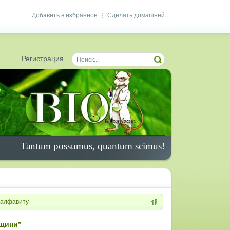
Добавить в избранное
Сделать домашней
|
Регистрация
Tantum possumus, quantum scimus!
алфавиту
вщини”