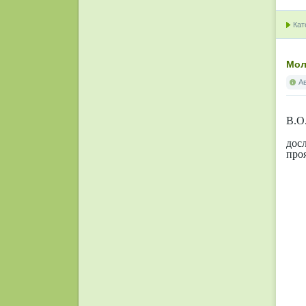
Кат
Мол
А
В.О
дос
проя