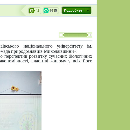
42
6795
Подробнее
ївського національного університету ім.
омада природознавців Миколаївщини».
о перспектив розвитку сучасних біологічних
акономірності, властиві живому у всіх його