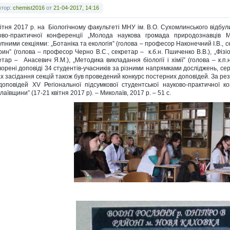
втор:
chemist2016
от
21-04-2017, 14:16
вітня 2017 р. на Біологічному факультеті МНУ ім. В.О. Сухомлинського відбул
ово-практичної конференції „Молода наукова громада природознавців 
упними секціями: „Ботаніка та екологія” (голова – професор Наконечний І.В.,
арин” (голова – професор Черно В.С., секретар – к.б.н. Пшиченко В.В.), „Фізі
етар – Анасевич Я.М.), „Методика викладання біології і хімії” (голова – к.п
ворені доповіді 34 студентів-учасників за різними напрямками досліджень, сер
х засідання секцій також був проведений конкурс постерних доповідей. За ре
доповідей XV Регіональної підсумкової студентської науково-практичної 
аївщини” (17-21 квітня 2017 р). – Миколаїв, 2017 р. – 51 с.