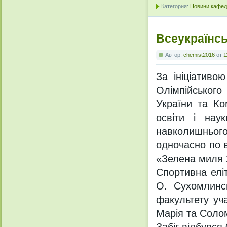
Категория:
Новини кафедр
Всеукраїнсь
Автор:
chemist2016
от
1
За ініціативо
Олімпійського
України та Ко
освіти і нау
навколишнього
одночасно по в
«Зелена миля 
Спортивна еліт
О. Сухомлинсь
факультету уч
Марія та Соло