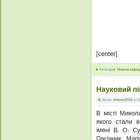
[center]
Категория:
Новини кафедр
Науковий пі
Автор:
chemist2016
от
2
В місті Микол
якого стали в
імені В. О. С
Пасічник Мар