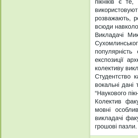
пікніків є те
використовую
розважають, р
всюди навколо
Викладачі Мик
Сухомлинськог
популярність
експозиції арх
колективу викл
Студентство к
вокальні дані
“Наукового пікн
Колектив факу
мовні особлив
викладачі фак
грошові пазли.