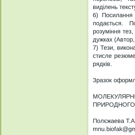
виділень текст
6) Посилання 
подається. П
розуміння тез,
дужках (Автор, 
7) Тези, викон
стисле резюме
рядків.
Зразок оформл
МОЛЕКУЛЯРНІ
ПРИРОДНОГО
Полєжаева Т.А.
mnu.biofak@gm