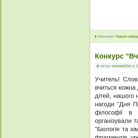
Категория:
Новини кафедр
Конкурс "Вч
Автор:
chemist2016
от
2
Учитель! Слово
вчиться кожна
дітей, нашого 
нагоди "Дня П
філософії в 
організували 
"Біологія та х
фрагментів ур