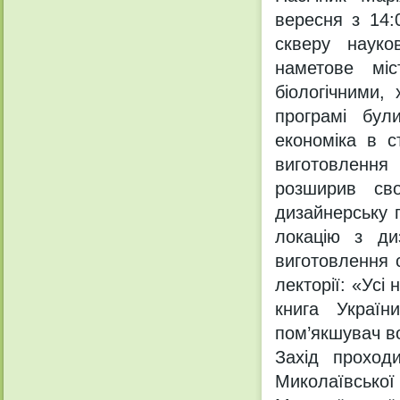
вересня з 14:
скверу науко
наметове мі
біологічними,
програмі були
економіка в с
виготовлення 
розширив сво
дизайнерську 
локацію з ди
виготовлення с
лекторії: «Усі
книга Україн
пом’якшувач в
Захід проход
Миколаївсько