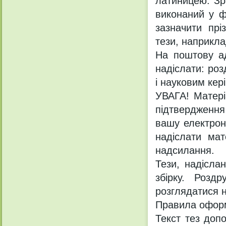
латиницею. Зр
виконаний у ф
зазначити пр
тези, наприкла
На поштову ад
надіслати: ро
і науковим кер
УВАГА! Матері
підтвердження 
вашу електрон
надіслати ма
надсилання.
Тези, надісла
збірку. Роздр
розглядатися н
Правила оформ
Текст тез допо