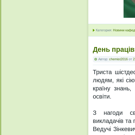
Категория:
Новини кафедр
День праців
Автор:
chemist2016
от
2
Триста шістде
людям, які сію
країну знань,
освіти.
З нагоди свя
викладачів та 
Ведучі Зінкев