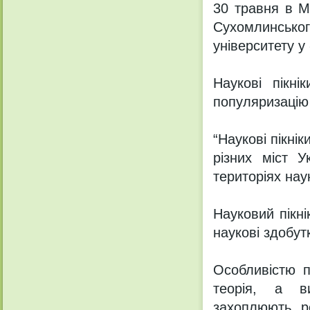
30 травня в М
Сухомлинськ
університету у
Наукові пікн
популяризацію
“Наукові пікнік
різних міст У
територіях нау
Науковий пікні
наукові здобут
Особливістю п
теорія, а ви
захоплюють, р