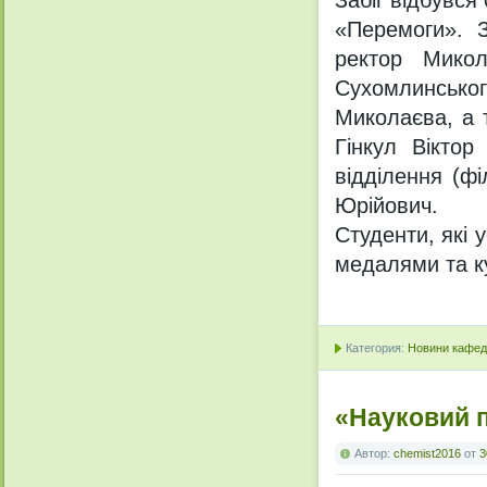
Забіг відбувся
«Перемоги». З
ректор Микол
Сухомлинськог
Миколаєва, а 
Гінкул Віктор
відділення (ф
Юрійович.
Студенти, які
медалями та к
Категория:
Новини кафедр
«Науковий п
Автор:
chemist2016
от
3