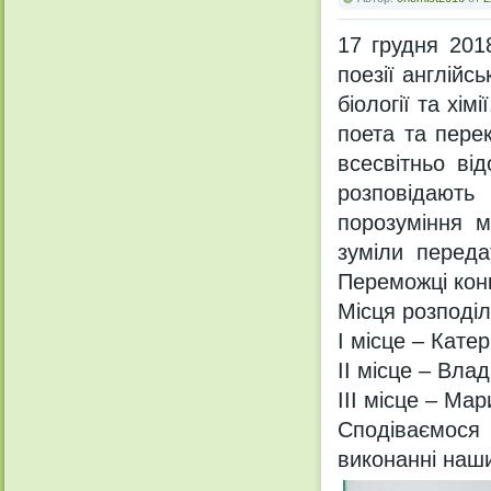
17 грудня 201
поезії англійс
біології та хі
поета та пере
всесвітньо ві
розповідають
порозуміння м
зуміли переда
Переможці конк
Місця розподі
І місце – Катер
ІІ місце – Вла
ІІІ місце – Ма
Сподіваємося
виконанні наши