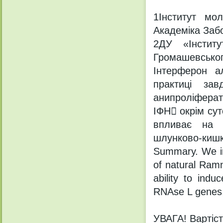
1Інститут мол
Академіка Забо
2ДУ «Інститу
Громашевськог
Інтерферон а
практиці зав
анипроліферат
ІФН окрім сут
впливає на ц
шлунково-кишк
Summary. We inv
of natural Ramn
ability to ind
RNAse L genes, 
УВАГА! Вартість