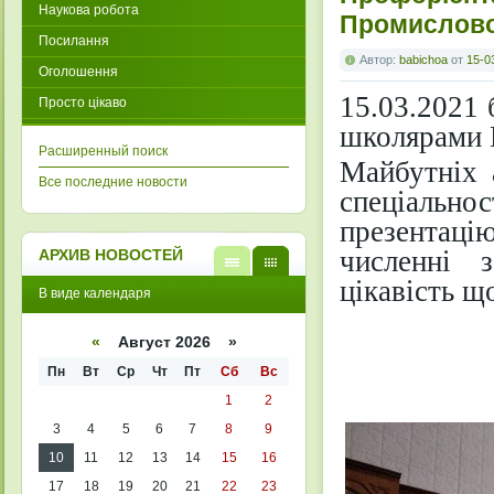
Наукова робота
Промислово
Посилання
Автор:
babichoa
от
15-0
Оголошення
15.03.2021 
Просто цікаво
школярами 
Расширенный поиск
Майбутніх 
Все последние новости
спеціальн
презентацію
численні 
АРХИВ НОВОСТЕЙ
цікавість щ
В
В
В виде календаря
виде
виде
списк
кален
а
даря
«
Август 2026 »
Пн
Вт
Ср
Чт
Пт
Сб
Вс
1
2
3
4
5
6
7
8
9
10
11
12
13
14
15
16
17
18
19
20
21
22
23