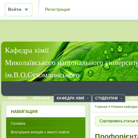
Войти
Регистрация
Кафедра хімії
Миколаївського національного університ
ім.В.О.Сухомлинського
ГОЛОВНА
ПРО НАС
КАФЕДРА ХІМІЇ
СТУДЕНТАМ
АБІТ
Главная
»
Новини кафедри 
НАВИГАЦИЯ
Сортировать статьи 
Головна
Внутрішня агенція з якості освіти
Профорієнта