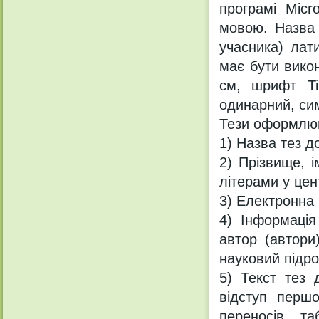
програмі Micr
мовою. Назва 
учасника) лат
має бути викон
см, шрифт Ti
одинарний, сим
Тези оформлюю
1) Назва тез д
2) Прізвище, і
літерами у цен
3) Електронна
4) Інформація
автор (автори
науковий підро
5) Текст тез 
відступ перш
переносів, та