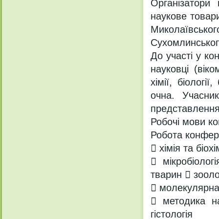
Організатори 
наукове товари
Миколаївськ
Сухомлинськог
До участі у ко
науковці (вік
хімії, біологі
очна. Учасни
представлення 
Робочі мови ко
Робота конфер
 хімія та біох
 мікробіолог
тварин  зооло
 молекулярна 
 методика на
гістологія