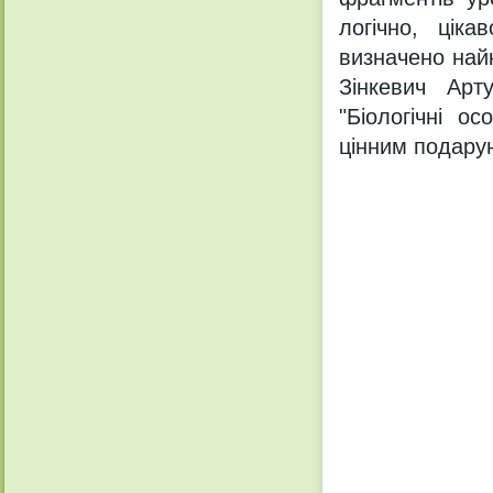
логічно, цік
визначено най
Зінкевич Ар
"Біологічні о
цінним подару