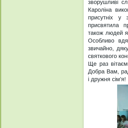
зворушливі сл
Кароліна вико
присутніх у 
присвятила п
також людей як
Особливо вдя
звичайно, дяк
святкового кон
Ще раз вітаєм
Добра Вам, рад
і дружня сім’я!