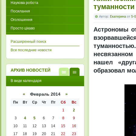
Наукова робота
туманности
Посилання
Автор:
Екатерина
от
5-0
Оголошення
Просто цікаво
Астрономы от
взорвавшей
Расширенный поиск
туманностью. 
Все последние новости
несвязанном 
нашел «друг
образовал мол
АРХИВ НОВОСТЕЙ
В
В
В виде календаря
виде
виде
списк
кален
а
даря
«
Февраль 2014
»
Пн
Вт
Ср
Чт
Пт
Сб
Вс
1
2
3
4
5
6
7
8
9
10
11
12
13
14
15
16
17
18
19
20
21
22
23