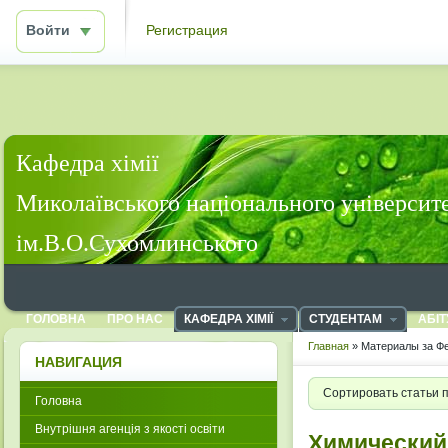
Войти
Регистрация
Кафедра хімії
Миколаївського національного університ
ім.В.О.Сухомлинського
ГОЛОВНА
ПРО НАС
КАФЕДРА ХІМІЇ
СТУДЕНТАМ
АБІТ
Главная
» Материалы за Фе
НАВИГАЦИЯ
Сортировать статьи 
Головна
Внутрішня агенція з якості освіти
Химический