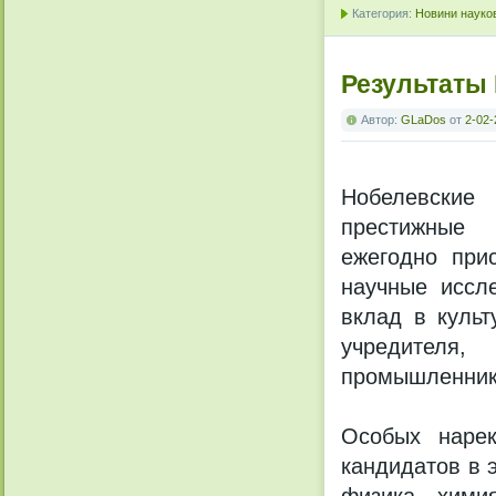
Категория:
Новини науков
Результаты
Автор:
GLaDos
от
2-02-
Нобелевски
престижные 
ежегодно при
научные иссл
вклад в культ
учредителя,
промышленника
Особых нарек
кандидатов в 