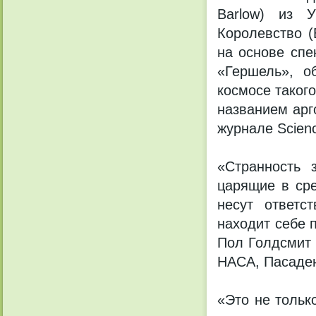
Barlow) из У
Королевство (
на основе спе
«Гершель», о
космосе таког
названием арг
журнале Scien
«Странность 
царящие в сре
несут ответс
находит себе 
Пол Голдсмит 
НАСА, Пасаден
«Это не тольк