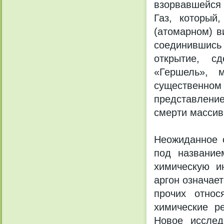
взорвавшейся 
Газ, который
(атомарном) в
соединившись
открытие, с
«Гершель», м
существенн
представление
смерти массив
Неожиданное 
под название
химическую и
аргон означае
прочих относ
химические р
Новое исслед