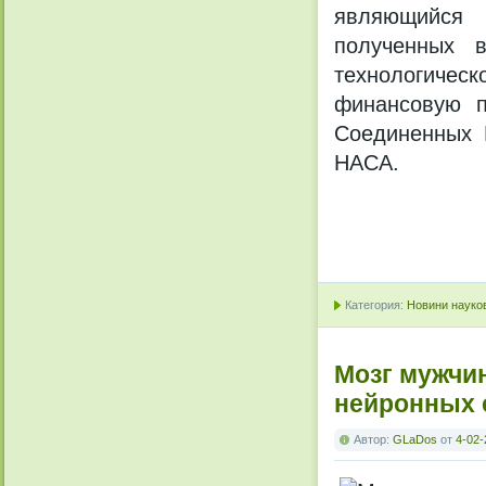
являющийся 
полученных 
технологичес
финансовую п
Соединенных 
НАСА.
Категория:
Новини науков
Мозг мужчи
нейронных 
Автор:
GLaDos
от
4-02-