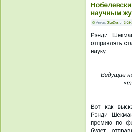
Нобелевски
научным ж
Автор:
GLaDos
от
2-02-
Рэнди Шекман
отправлять ста
науку.
Ведущие н
«т
Вот как выск
Рэнди Шекман
премию по фи
будет отправ