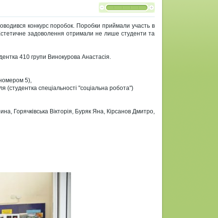
проводився конкурс поробок. Поробки приймали участь в
 Естетичне задоволення отримали не лише студенти та
дентка 410 групи Винокурова Анастасія.
 номером 5),
ля (студентка спеціальності "соціальна робота")
на, Горячківська Вікторія, Буряк Яна, Кірсанов Дмитро,