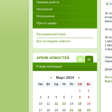
Наукова робота
А
Посилання
За і
Оголошення
Інте
викла
Просто цікаво
За п
Расширенный поиск
За п
Все последние новости
1 мі
2 мі
3 міс
Тако
АРХИВ НОВОСТЕЙ
Лари
В
В
В виде календаря
виде
виде
Дяку
списк
кален
а
даря
Фото
«
Март 2014
»
Віде
Пн
Вт
Ср
Чт
Пт
Сб
Вс
1
2
3
4
5
6
7
8
9
10
11
12
13
14
15
16
17
18
19
20
21
22
23