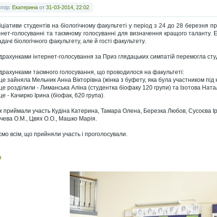
втор:
Екатерина
от
31-03-2014, 22:02
ніціативи студентів на біологічному факультеті у період з 24 до 28 березня 
рнет-голосуванні та таємному голосуванні для визначення кращого таланту.
дачі біологічного факультету, але й гості факультету.
ідрахунками інтернет-голосування за Приз глядацьких симпатій перемогла сту
ідрахунками таємного голосування, що проводилося на факультеті:
сце зайняла Мельник Анна Вікторівна (жінка з буфету, яка була участником під
сце розділили - Лиманська Аліна (студентка біофаку 120 групи) та Ізотова Ната
це - Качирко Ірина (біофак, 620 група).
ж приймали участь Кудіна Катерина, Тамара Олена, Березка Любов, Сусоєва Іри
чева О.М., Цвях О.О., Машко Марія.
ємо всім, що прийняли участь і проголосували.
о