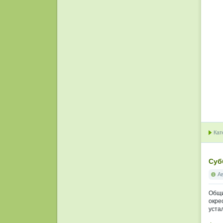
Кат
Cуб
А
Общи
окре
уста