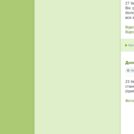
27 б
Він 
біол
всіх
Відео
Відео
Кат
Доп
А
23 б
стан
(при
Фото