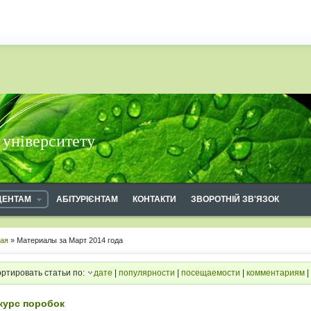
 університету
ДЕНТАМ
АБІТУРІЄНТАМ
КОНТАКТИ
ЗВОРОТНІЙ ЗВ'ЯЗОК
ная
» Материалы за Март 2014 года
ртировать статьи по:
дате
|
популярности
|
посещаемости
|
комментариям
|
курс поробок