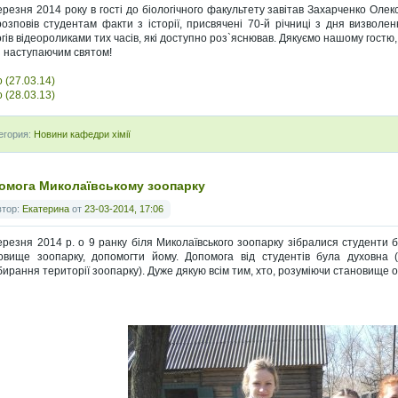
ерезня 2014 року в гості до біологічного факультету завітав Захарченко Олек
розповів студентам факти з історії, присвячені 70-й річниці з дня визволе
огів відеороликами тих часів, які доступно роз`яснював. Дякуємо нашому гостю,
 з наступаючим святом!
 (27.03.14)
 (28.03.13)
егория:
Новини кафедри хімії
омога Миколаївському зоопарку
втор:
Екатерина
от
23-03-2014, 17:06
ерезня 2014 р. о 9 ранку біля Миколаївського зоопарку зібралися студенти б
овище зоопарку, допомогти йому. Допомога від студентів була духовна (
бирання території зоопарку). Дуже дякую всім тим, хто, розуміючи становище о