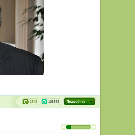
2642
108683
Подробнее