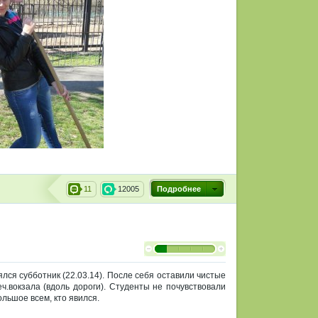
11
12005
Подробнее
ся субботник (22.03.14). После себя оставили чистые
.вокзала (вдоль дороги). Студенты не почувствовали
льшое всем, кто явился.