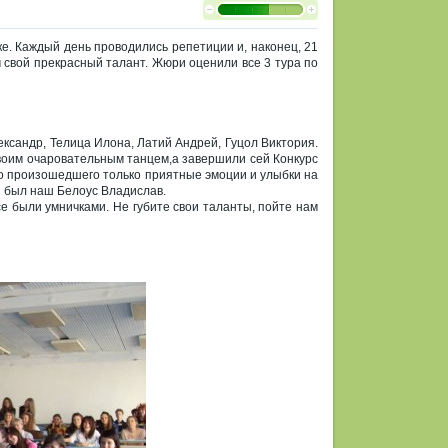
е. Каждый день проводились репетиции и, наконец, 21
м свой прекрасный талант. Жюри оценили все 3 тура по
ександр, Телица Илона, Латий Андрей, Гуцол Виктория.
воим очаровательным танцем,а завершили сей Конкурс
его произошедшего только приятные эмоции и улыбки на
й был наш Белоус Владислав.
е были умничками. Не губите свои таланты, пойте нам