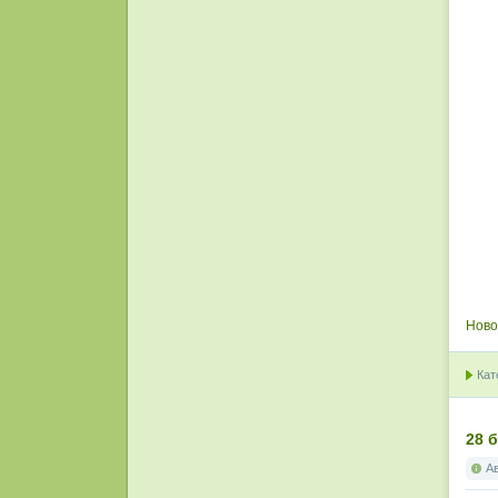
Ново
Кат
28 
А