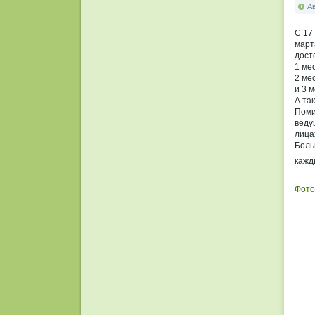
А
С 17
март
дост
1 ме
2 ме
и 3 
А та
Поми
веду
лица
Боль
кажд
Фото