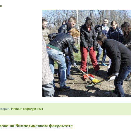
о
егория:
Новини кафедри хімії
аоке на биологическом факультете