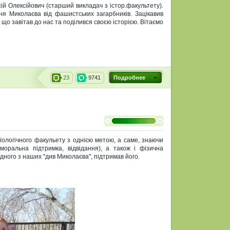
сій Олексійович (старший викладач з істор.факультету).
ння Миколаєва від фашистських загарбників. Зацікавив
 що завітав до нас та поділився своєю історією. Вітаємо
23
9741
Подробнее
іологічного факульету з однією метою, а саме, знаючи
моральна підтримка, відвідання), а також і фізична
дного з наших "див Миколаєва", підтримав його.