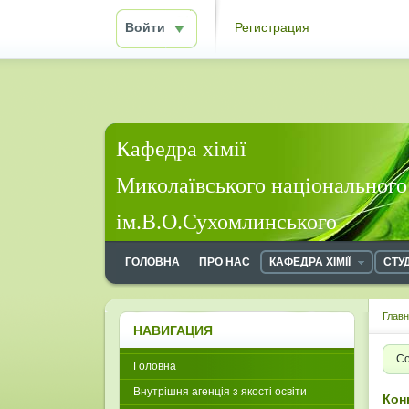
Войти
Регистрация
Кафедра хімії
Миколаївського національного
ім.В.О.Сухомлинського
ГОЛОВНА
ПРО НАС
КАФЕДРА ХІМІЇ
СТУ
Глав
НАВИГАЦИЯ
Со
Головна
Внутрішня агенція з якості освіти
Кон