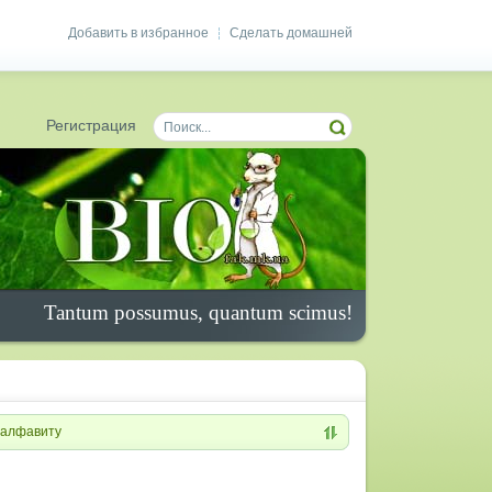
Добавить в избранное
Сделать домашней
|
Регистрация
Tantum possumus, quantum scimus!
алфавиту