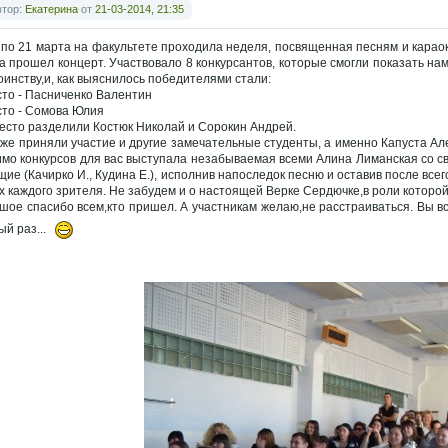
втор:
Екатерина
от
21-03-2014, 21:35
 по 21 марта на факультете проходила неделя, посвященная песням и караок
а прошел концерт. Участвовало 8 конкурсантов, которые смогли показать на
оинству,и, как выяснилось победителями стали:
сто - Пасниченко Валентин
сто - Сомова Юлия
место разделили Костюк Николай и Сорокин Андрей.
кже приняли участие и другие замечательные студенты, а именно Капуста Ал
мо конкурсов для вас выступала незабываемая всеми Алина Лиманская со с
щие (Качирко И., Кудина Е.), исполнив напоследок песню и оставив после вс
х каждого зрителя. Не забудем и о настоящей Верке Сердючке,в роли которо
шое спасибо всем,кто пришел. А участникам желаю,не расстраиваться. Вы вс
ый раз...