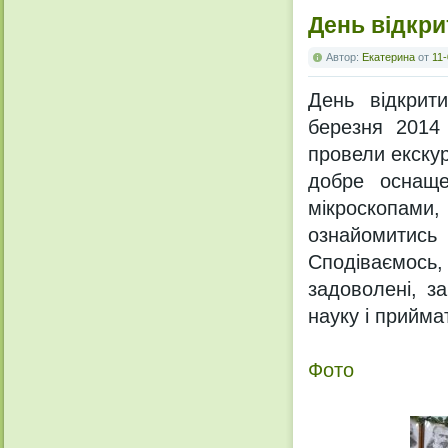
День відкри
Автор:
Екатерина
от
11-
День відкрит
березня 2014 
провели екскур
добре оснаще
мікроскопами,
ознайомитись
Сподіваємось, 
задоволені, з
науку і прийма
Фото