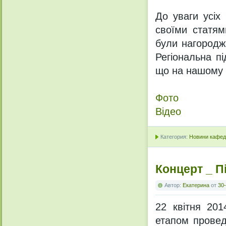
До уваги усіх 
своїми статям
були нагородже
Регіональна п
що на нашому ф
Фото
Відео
Категория:
Новини кафедр
Концерт _ П
Автор:
Екатерина
от
30-
22 квітня 201
етапом провед