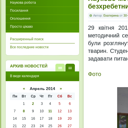
Наукова робота
безхребетн
Посилання
Автор:
Екатерина
от
30-
Оголошення
Просто цікаво
29 квітня 201
методичний се
Расширенный поиск
були розгляну
Все последние новости
тварин. Студен
задавати питан
АРХИВ НОВОСТЕЙ
Фото
В
В
В виде календаря
виде
виде
списк
кален
а
даря
«
Апрель 2014
»
Пн
Вт
Ср
Чт
Пт
Сб
Вс
1
2
3
4
5
6
7
8
9
10
11
12
13
14
15
16
17
18
19
20
21
22
23
24
25
26
27