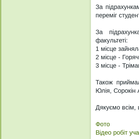
За підрахунка
переміг студен
За підрахун
факультеті:
1 місце зайнял
2 місце - Горяч
3 місце - Трім
Також приймал
Юлія, Сорокін 
Дякуємо всім, 
Фото
Відео робіт уча