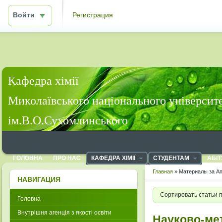
Войти
Регистрация
Кафедра хімії
Миколаївського національного університ
ім.В.О.Сухомлинського
ГОЛОВНА
ПРО НАС
КАФЕДРА ХІМІЇ
СТУДЕНТАМ
АБІТ
Главная
» Материалы за Ап
НАВИГАЦИЯ
Сортировать статьи 
Головна
Внутрішня агенція з якості освіти
Науково-ме