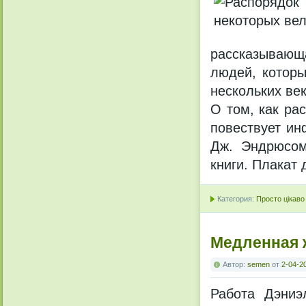
рассказывающ
людей, которы
нескольких век
О том, как ра
повествует ин
Дж. Эндрюсом
книги. Плакат 
Категория:
Просто цікаво
Медленная 
Автор:
semen
от
2-04-2
Работа Дэниэ