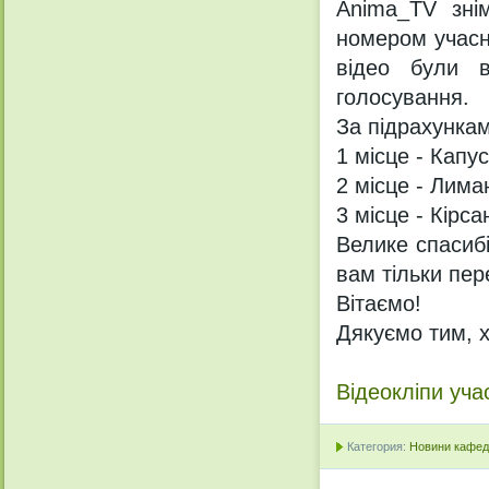
Anima_TV знім
номером учасни
відео були в
голосування.
За підрахунка
1 місце - Капу
2 місце - Лима
3 місце - Кірс
Велике спасиб
вам тільки пер
Вітаємо!
Дякуємо тим, х
Відеокліпи уча
Категория:
Новини кафедр