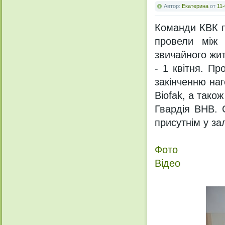
Автор:
Екатерина
от
11-
Команди КВК пе
провели між 
звичайного жит
- 1 квітня. Пр
закінченню на
Biofak, а тако
Гвардія ВНВ. 
присутнім у за
Фото
Відео