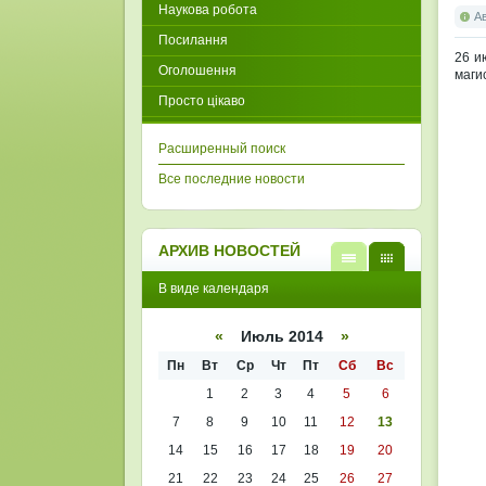
Наукова робота
А
Посилання
26 и
Оголошення
маги
Просто цікаво
Расширенный поиск
Все последние новости
АРХИВ НОВОСТЕЙ
В
В
В виде календаря
виде
виде
списк
кален
а
даря
«
Июль 2014
»
Пн
Вт
Ср
Чт
Пт
Сб
Вс
1
2
3
4
5
6
7
8
9
10
11
12
13
14
15
16
17
18
19
20
21
22
23
24
25
26
27