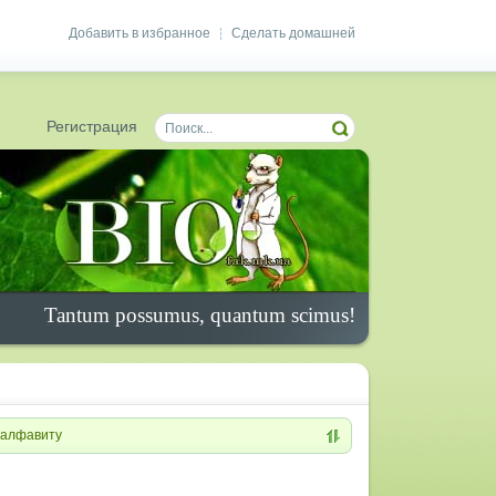
Добавить в избранное
Сделать домашней
|
Регистрация
Tantum possumus, quantum scimus!
алфавиту