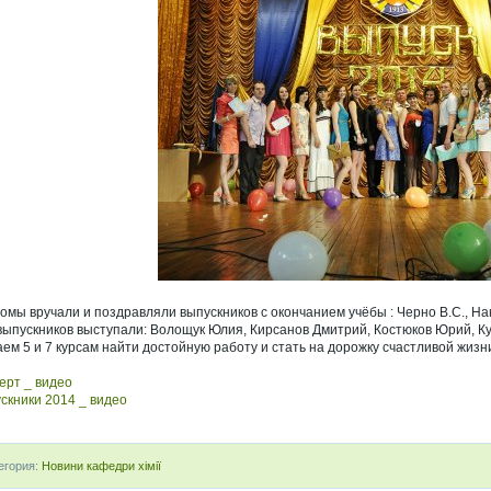
омы вручали и поздравляли выпускников с окончанием учёбы : Черно В.С., На
выпускников выступали: Волощук Юлия, Кирсанов Дмитрий, Костюков Юрий, Ку
ем 5 и 7 курсам найти достойную работу и стать на дорожку счастливой жизн
ерт _ видео
скники 2014 _ видео
егория:
Новини кафедри хімії