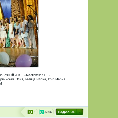
конечный И.В., Вычалковская Н.В.
рчинская Юлия, Телица Илона, Тхир Мария.
и!
1
6006
Подробнее