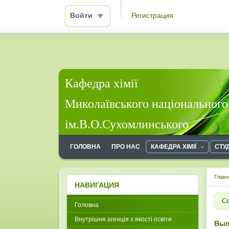
Войти
Регистрация
Кафедра хімії
Миколаївського національного
ім.В.О.Сухомлинського
ГОЛОВНА
ПРО НАС
КАФЕДРА ХІМІЇ
СТУ
Глав
НАВИГАЦИЯ
Со
Головна
Внутрішня агенція з якості освіти
Вып