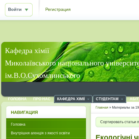
Войти
Регистрация
Кафедра хімії
Миколаївського національного університ
ім.В.О.Сухомлинського
ГОЛОВНА
ПРО НАС
КАФЕДРА ХІМІЇ
СТУДЕНТАМ
АБІТ
Главная
» Материалы за 19
НАВИГАЦИЯ
Сортировать статьи 
Головна
Внутрішня агенція з якості освіти
Екологічні 