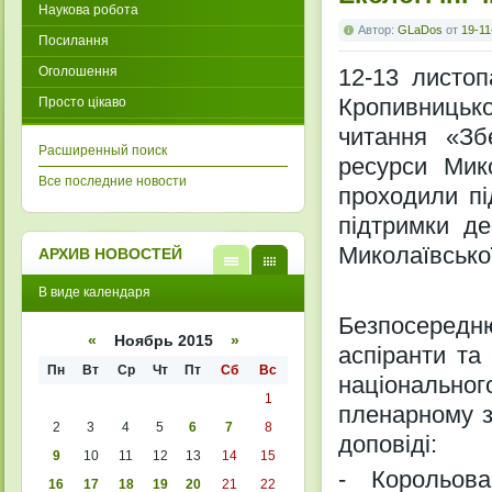
Наукова робота
Автор:
GLaDos
от
19-11
Посилання
Оголошення
12-13 листоп
Кропивницько
Просто цікаво
читання «Зб
Расширенный поиск
ресурси Мик
Все последние новости
проходили пі
підтримки де
Миколаївської
АРХИВ НОВОСТЕЙ
В
В
В виде календаря
виде
виде
списк
кален
Безпосередн
а
даря
«
Ноябрь 2015
»
аспіранти та
Пн
Вт
Ср
Чт
Пт
Сб
Вс
національног
1
пленарному з
2
3
4
5
6
7
8
доповіді:
9
10
11
12
13
14
15
- Корольова
16
17
18
19
20
21
22