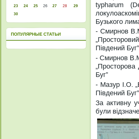
typharum (
23
24
25
26
27
28
29
локулоаско
30
Бузького лим
- Смирнов В.
ПОПУЛЯРНЫЕ СТАТЬИ
„Просторови
Південий Буг”
- Смирнов В.
„Просторова 
Буг”
- Мазур І.О. 
Південий Буг”
За активну у
були відзначе