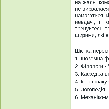
на жаль, ком
не вирвалася
намагатися й
невдачі, і т
тренуйтесь т
щирими, які ви
Шістка перем
1. Іноземна ф
2. Філологи - 
3. Кафедра ві
4. Істор.факу
5. Логопедія 
6. Механіко-