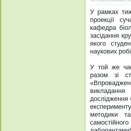
У рамках тиж
проекції су
кафедра біол
засідання кру
якого студе
наукових робі
У той же час
разом зі ст
«Впровадженн
викладання
дослідження 
експерименту
методики та
самостійног
лаборантами)