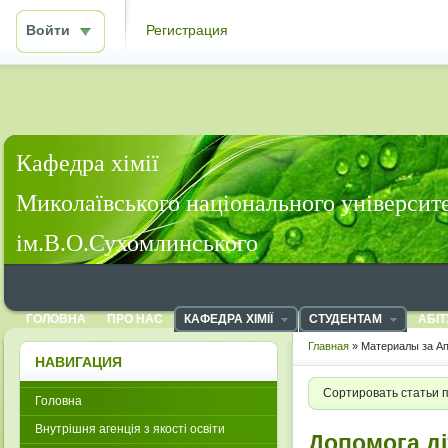
Войти
Регистрация
Кафедра хімії
Миколаївського національного університ
ім.В.О.Сухомлинського
ГОЛОВНА
ПРО НАС
КАФЕДРА ХІМІЇ
СТУДЕНТАМ
АБІТ
Главная
» Материалы за Ап
НАВИГАЦИЯ
Сортировать статьи 
Головна
Внутрішня агенція з якості освіти
Допомога д