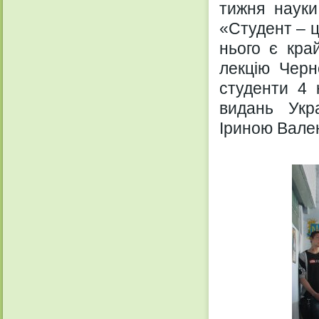
тижня науки
«Студент – ц
нього є кра
лекцію Черн
студенти 4 
видань Укра
Іриною Вале