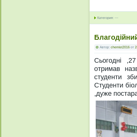
Категория: ---
Благодійни
Автор:
chemist2016
от
2
Сьогодні ,27
отримав наз
студенти зб
Студенти біол
,дуже постара