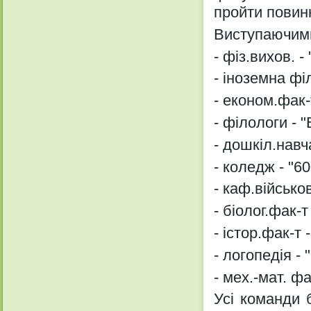
пройти повинн
Виступаючими
- фіз.вихов. -
- іноземна фі
- економ.фак-
- філологи - "
- дошкіл.навч
- коледж - "60
- каф.військо
- біолог.фак-т
- істор.фак-т
- логопедія -
- мех.-мат. ф
Усі команди 