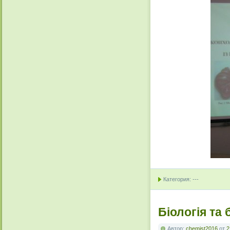
Категория: ---
Біологія та 
Автор:
chemist2016
от
2