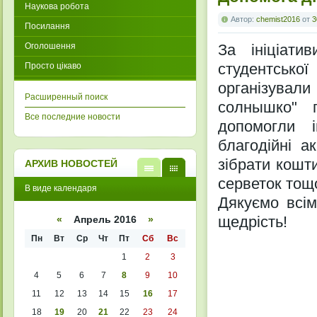
Наукова робота
Автор:
chemist2016
от
3
Посилання
Оголошення
За ініціати
студентсько
Просто цікаво
організували
Расширенный поиск
солнышко" п
Все последние новости
допомогли 
благодійні а
зібрати кошти
АРХИВ НОВОСТЕЙ
серветок тощ
В
В
В виде календаря
виде
виде
Дякуємо всім
списк
кален
а
даря
щедрість!
«
Апрель 2016
»
Пн
Вт
Ср
Чт
Пт
Сб
Вс
1
2
3
4
5
6
7
8
9
10
11
12
13
14
15
16
17
18
19
20
21
22
23
24