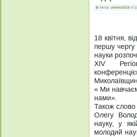
Автор:
chemist2016
от
1
18 квітня, в
першу чергу 
науки розпоч
XIV Регіо
конференц
Миколаївщини
« Ми навчаєм
нами».
Також слово
Олегу Волод
науку, у які
молодий наук