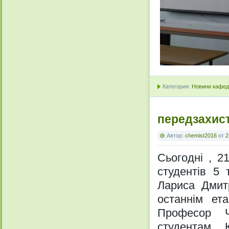
Категория:
Новини кафедр
передзахис
Автор:
chemist2016
от
2
Сьогодні , 2
студентів 5 
Лариса Дмитр
останнім ета
Професор Ч
студентам. 