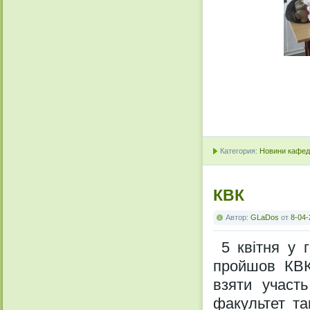
Категория:
Новини кафедр
КВК
Автор:
GLaDos
от
8-04-
5 квітня у г
пройшов КВК-
взяти участь
факультет та