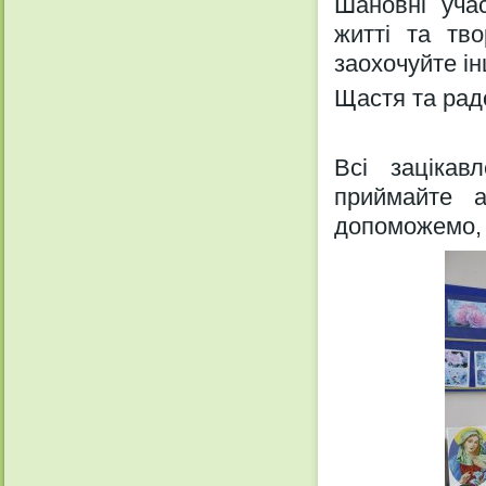
Шановні уча
житті та тв
заохочуйте і
Щастя та рад
Всі зацікав
приймайте 
допоможемо,