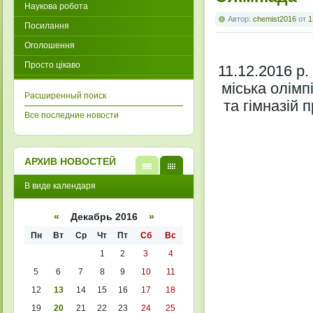
Наукова робота
Автор:
chemist2016
от
1
Посилання
Оголошення
Просто цікаво
11.12.2016 р
міська олімпі
Расширенный поиск
та гімназій 
Все последние новости
АРХИВ НОВОСТЕЙ
В
В
В виде календаря
виде
виде
списк
кален
а
даря
«
Декабрь 2016
»
Пн
Вт
Ср
Чт
Пт
Сб
Вс
1
2
3
4
5
6
7
8
9
10
11
12
13
14
15
16
17
18
19
20
21
22
23
24
25