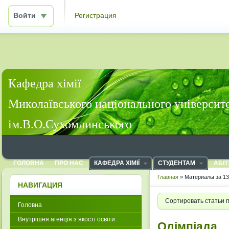
Войти
Регистрация
Кафедра хімії
Миколаївського національного університ
ім.В.О.Сухомлинського
ГОЛОВНА
ПРО НАС
КАФЕДРА ХІМІЇ
СТУДЕНТАМ
АБІТ
Главная
» Материалы за 13
НАВИГАЦИЯ
Сортировать статьи 
Головна
Внутрішня агенція з якості освіти
Олімпіада