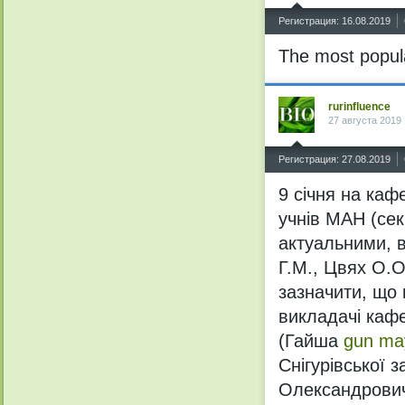
^
Регистрация: 16.08.2019
The most popula
rurinfluence
27 августа 2019 
^
Регистрация: 27.08.2019
9 січня на кафе
учнів МАН (сек
актуальними, 
Г.М., Цвях О.О.
зазначити, що 
викладачі каф
(Гайша
gun ma
Снігурівської 
Олександровичу