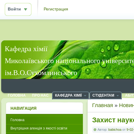
Войти
Регистрация
Кафедра хімії
Миколаївського національного університ
ім.В.О.Сухомлинського
ГОЛОВНА
ПРО НАС
КАФЕДРА ХІМІЇ
СТУДЕНТАМ
АБІТ
Главная
»
Новин
НАВИГАЦИЯ
Захист наук
Головна
Внутрішня агенція з якості освіти
Автор:
babichoa
от
9-02