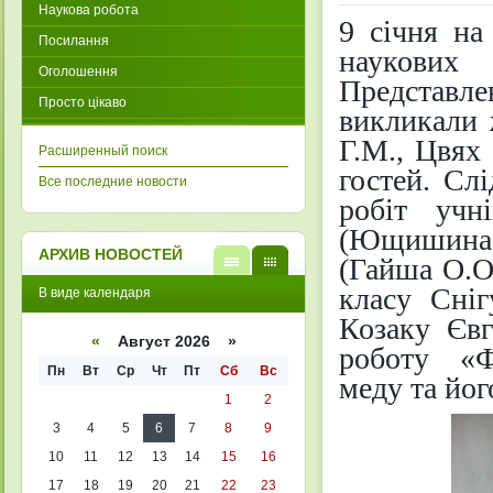
Наукова робота
9 січня на 
Посилання
наукових 
Оголошення
Представле
Просто цікаво
викликали 
Г.М., Цвях 
Расширенный поиск
гостей. Сл
Все последние новости
робіт учн
(Ющишина 
АРХИВ НОВОСТЕЙ
(Гайша О.О
В
В
класу Сніг
В виде календаря
виде
виде
списк
кален
Козаку Євг
а
даря
«
Август 2026 »
роботу «Фі
Пн
Вт
Ср
Чт
Пт
Сб
Вс
меду та йог
1
2
3
4
5
6
7
8
9
10
11
12
13
14
15
16
17
18
19
20
21
22
23