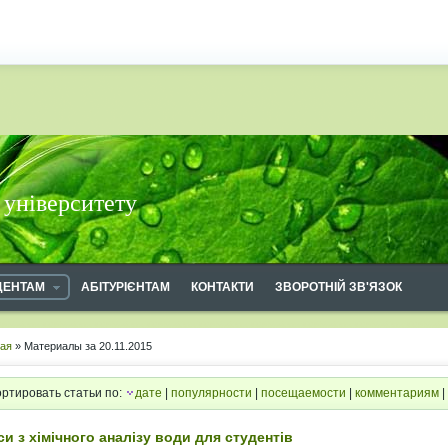
 університету
ДЕНТАМ
АБІТУРІЄНТАМ
КОНТАКТИ
ЗВОРОТНІЙ ЗВ'ЯЗОК
ная
» Материалы за 20.11.2015
ртировать статьи по:
дате
|
популярности
|
посещаемости
|
комментариям
|
си з хімічного аналізу води для студентів