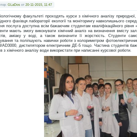
втор:
GLaDos
от
20-11-2015, 11:47
іологічному факультеті проходять курси з хімічного аналізу природної, 
ідного фахівця лабораторії екології та моніторингу навколишнього сер
тня послуга доступна всім бажаючим студентам кваліфікаційного рівня «
енти мають змогу виконувати хімічний аналіз на визначення вмісту заліза
атів, аміаку у воді, а також визначити її жорсткість. Студенти сам
ування та поліпшують навички роботи з колориметром фотоелектрични
/AD3000, дистилятором електричним ДЕ-5 тощо. Частина студентів бажа
ів з хімічного аналізу води використати при написанні курсової роботи.