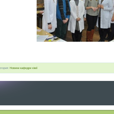
егория:
Новини кафедри хімії