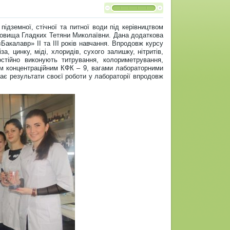
підземної, стічної та питної води під керівництвом
едовища Гладких Тетяни Миколаївни. Дана додаткова
Бакалавр» ІІ та ІІІ років навчання. Впродовж курсу
, цинку, міді, хлоридів, сухого залишку, нітритів,
остійно виконують титрування, колориметрування,
м концентраційним КФК – 9, вагами лабораторними
є результати своєї роботи у лабораторії впродовж