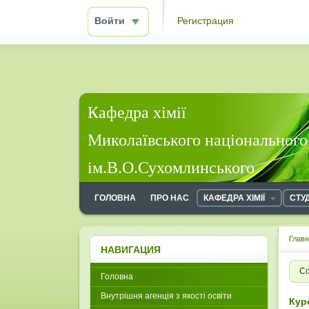
Войти
Регистрация
Кафедра хімії
Миколаївського національного
ім.В.О.Сухомлинського
ГОЛОВНА
ПРО НАС
КАФЕДРА ХІМІЇ
СТУ
Глав
НАВИГАЦИЯ
Со
Головна
Внутрішня агенція з якості освіти
Кур