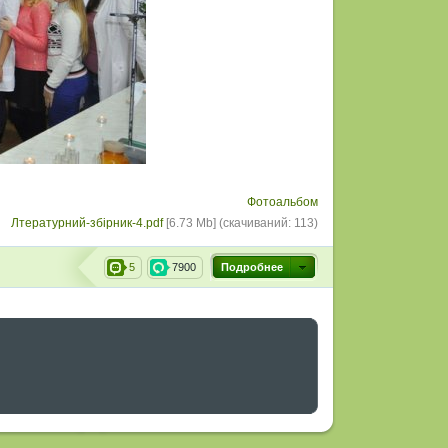
Фотоальбом
Лтературний-збiрник-4.pdf
[6.73 Mb] (cкачиваний: 113)
5
7900
Подробнее