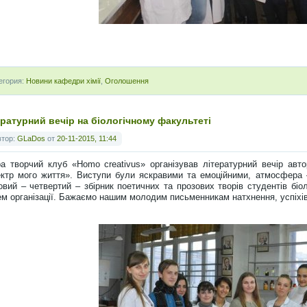
егория:
Новини кафедри хімії
,
Оголошення
ературний вечір на біологічному факультеті
втор:
GLaDos
от
20-11-2015, 11:44
а творчий клуб «Homo creativus» організував літературний вечір авто
ктр мого життя». Виступи були яскравими та емоційними, атмосфера 
овий – четвертий – збірник поетичних та прозових творів студентів біо
ем організації. Бажаємо нашим молодим письменникам натхнення, успіхів 