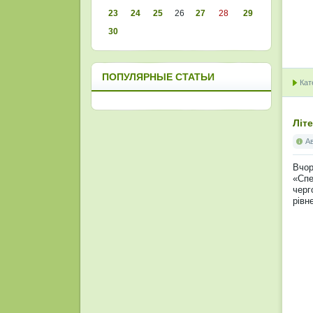
23
24
25
26
27
28
29
30
ПОПУЛЯРНЫЕ СТАТЬИ
Кат
Літ
А
Вчор
«Спе
черг
рівн