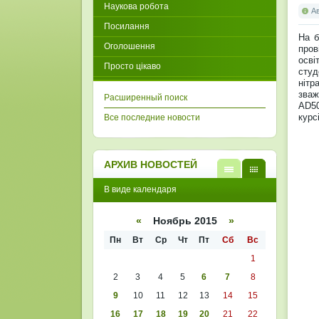
Наукова робота
А
Посилання
На б
Оголошення
пров
осві
Просто цікаво
студ
нітр
зваж
Расширенный поиск
AD50
курс
Все последние новости
АРХИВ НОВОСТЕЙ
В
В
В виде календаря
виде
виде
списк
кален
а
даря
«
Ноябрь 2015
»
Пн
Вт
Ср
Чт
Пт
Сб
Вс
1
2
3
4
5
6
7
8
9
10
11
12
13
14
15
16
17
18
19
20
21
22