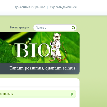
Добавить в избранное
Сделать домашней
|
Регистрация
Tantum possumus, quantum scimus!
алфавиту