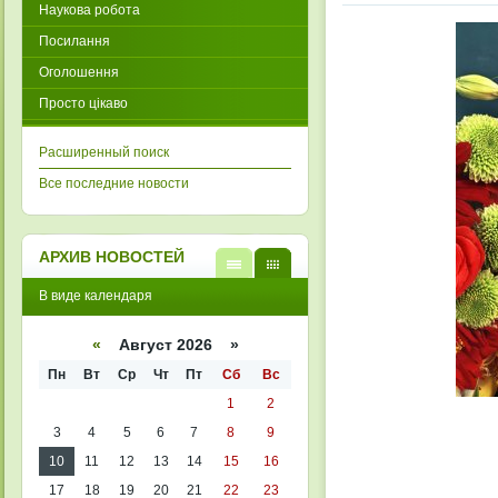
Наукова робота
Посилання
Оголошення
Просто цікаво
Расширенный поиск
Все последние новости
АРХИВ НОВОСТЕЙ
В
В
В виде календаря
виде
виде
списк
кален
а
даря
«
Август 2026 »
Пн
Вт
Ср
Чт
Пт
Сб
Вс
1
2
3
4
5
6
7
8
9
10
11
12
13
14
15
16
17
18
19
20
21
22
23