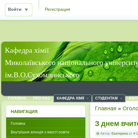
Войти
Регистрация
Кафедра хімії
Миколаївського національного університ
ім.В.О.Сухомлинського
ГОЛОВНА
ПРО НАС
КАФЕДРА ХІМІЇ
СТУДЕНТАМ
АБІТ
Главная
»
Огол
НАВИГАЦИЯ
З днем вчит
Головна
Внутрішня агенція з якості освіти
Автор:
Екатерина
от
4-1